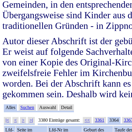
Gemeinden, in den entsprechende
Übergangsweise sind Kinder aus 
traditionellen Gründen - in Zippn
Autor dieser Abschrift ist der geb
Er weist auf folgende Sachverhalte
von einer Kopie des Original-Kirc
zweifelsfreie Fehler im Kirchenbuc
worden. Bei der Abschrift kann e
gekommen sein. Deshalb wird kein
Alles
Suchen
Auswahl
Detail
|<
<
>
>|
3380 Einträge gesamt:
<<
3361
3364
336
Lfd-
Seite im
Lfd-Nr im
Geburt des
Taufe de