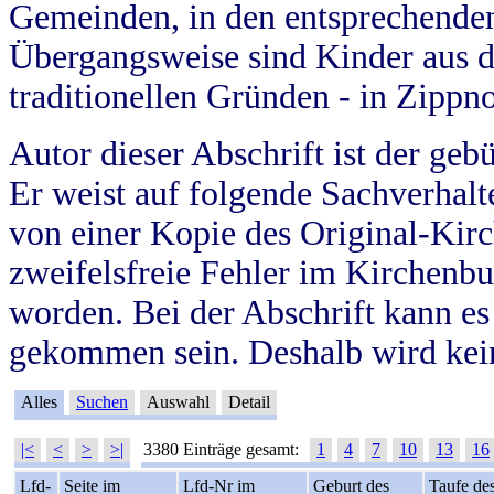
Gemeinden, in den entsprechende
Übergangsweise sind Kinder aus 
traditionellen Gründen - in Zippn
Autor dieser Abschrift ist der geb
Er weist auf folgende Sachverhalte
von einer Kopie des Original-Kirc
zweifelsfreie Fehler im Kirchenbuc
worden. Bei der Abschrift kann e
gekommen sein. Deshalb wird kein
Alles
Suchen
Auswahl
Detail
|<
<
>
>|
3380 Einträge gesamt:
1
4
7
10
13
16
Lfd-
Seite im
Lfd-Nr im
Geburt des
Taufe de