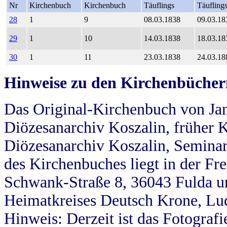
Nr
Kirchenbuch
Kirchenbuch
Täuflings
Täufling
28
1
9
08.03.1838
09.03.18
29
1
10
14.03.1838
18.03.18
30
1
11
23.03.1838
24.03.18
Hinweise zu den Kirchenbücher
Das Original-Kirchenbuch von Jan
Diözesanarchiv Koszalin, früher Kö
Diözesanarchiv Koszalin, Seminar
des Kirchenbuches liegt in der Fr
Schwank-Straße 8, 36043 Fulda u
Heimatkreises Deutsch Krone, Lu
Hinweis: Derzeit ist das Fotograf