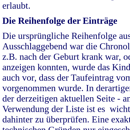
erlaubt.
Die Reihenfolge der Einträge
Die ursprüngliche Reihenfolge au
Ausschlaggebend war die Chronol
z.B. nach der Geburt krank war, od
anzeigen konnten, wurde das Kind
auch vor, dass der Taufeintrag vo
vorgenommen wurde. In derartigen
der derzeitigen aktuellen Seite -
Verwendung der Liste ist es wich
dahinter zu überprüfen. Eine exa
technischen Gründen nur eingesch