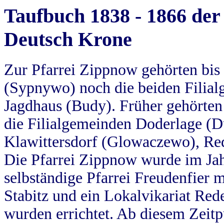
Taufbuch 1838 - 1866 der
Deutsch Krone
Zur Pfarrei Zippnow gehörten bi
(Sypnywo) noch die beiden Filial
Jagdhaus (Budy). Früher gehörten 
die Filialgemeinden Doderlage (D
Klawittersdorf (Glowaczewo), Red
Die Pfarrei Zippnow wurde im Jah
selbständige Pfarrei Freudenfier m
Stabitz und ein Lokalvikariat Red
wurden errichtet. Ab diesem Zeitp