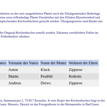
ehörten zu der weit ausgedehnten Pfarrei auch die Filialgemeinden Doderlage
ine neue selbständige Pfarrei Freudenfier mit den Filialen Klawittersdorf und
 entsprechenden Kirchenbüchern gesucht werden. Übergangsweise sind Kinder aus
des Original-Kirchenbuches erstellt worden. Erkannte zweifelsfreie Fehler im
Fehlerfreiheit erhoben.
ters
Vorname des Vaters
Name der Mutter
Wohnort der Eltern
Anton
Kluck
Zippnow
Martin
Prodöhl
Rederitz
Andreas
Drews
Zippnow
in, Seminarryjna 2, 75-817 Koszalin. Je eine Kopie des Kirchenbuches liegt in der
en. Hinweis: Derzeit ist das Fotografieren in der Heimatstube in Bad Essen