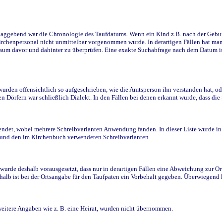
ggebend war die Chronologie des Taufdatums. Wenn ein Kind z.B. nach der Geburt 
rchenpersonal nicht unmittelbar vorgenommen wurde. In derartigen Fällen hat man d
raum davor und dahinter zu überprüfen. Eine exakte Suchabfrage nach dem Datum i
den offensichtlich so aufgeschrieben, wie die Amtsperson ihn verstanden hat, ode
n Dörfern war schließlich Dialekt. In den Fällen bei denen erkannt wurde, dass di
t, wobei mehrere Schreibvarianten Anwendung fanden. In dieser Liste wurde in de
n und den im Kirchenbuch verwendeten Schreibvarianten.
wurde deshalb vorausgesetzt, dass nur in derartigen Fällen eine Abweichung zur O
eshalb ist bei der Ortsangabe für den Taufpaten ein Vorbehalt gegeben. Überwiegen
weitere Angaben wie z. B. eine Heirat, wurden nicht übernommen.