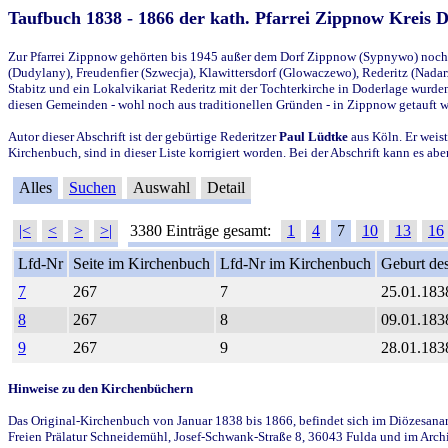
Taufbuch 1838 - 1866 der kath. Pfarrei Zippnow Kreis 
Zur Pfarrei Zippnow gehörten bis 1945 außer dem Dorf Zippnow (Sypnywo) noch d
(Dudylany), Freudenfier (Szwecja), Klawittersdorf (Glowaczewo), Rederitz (Nadarz
Stabitz und ein Lokalvikariat Rederitz mit der Tochterkirche in Doderlage wurd
diesen Gemeinden - wohl noch aus traditionellen Gründen - in Zippnow getauft 
Autor dieser Abschrift ist der gebürtige Rederitzer
Paul Lüdtke
aus Köln. Er weist
Kirchenbuch, sind in dieser Liste korrigiert worden. Bei der Abschrift kann es 
Alles
Suchen
Auswahl
Detail
|<
<
>
>|
3380 Einträge gesamt:
1
4
7
10
13
16
Lfd-Nr
Seite im Kirchenbuch
Lfd-Nr im Kirchenbuch
Geburt des
7
267
7
25.01.183
8
267
8
09.01.183
9
267
9
28.01.183
Hinweise zu den Kirchenbüchern
Das Original-Kirchenbuch von Januar 1838 bis 1866, befindet sich im Diözesanarch
Freien Prälatur Schneidemühl, Josef-Schwank-Straße 8, 36043 Fulda und im Archi