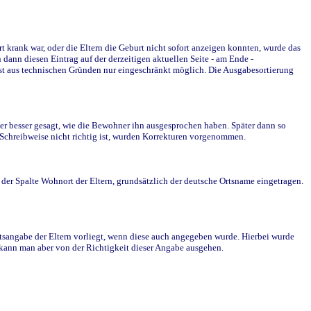
krank war, oder die Eltern die Geburt nicht sofort anzeigen konnten, wurde das
ann diesen Eintrag auf der derzeitigen aktuellen Seite - am Ende -
st aus technischen Gründen nur eingeschränkt möglich. Die Ausgabesortierung
r besser gesagt, wie die Bewohner ihn ausgesprochen haben. Später dann so
e Schreibweise nicht richtig ist, wurden Korrekturen vorgenommen.
r Spalte Wohnort der Eltern, grundsätzlich der deutsche Ortsname eingetragen.
rtsangabe der Eltern vorliegt, wenn diese auch angegeben wurde. Hierbei wurde
d kann man aber von der Richtigkeit dieser Angabe ausgehen.