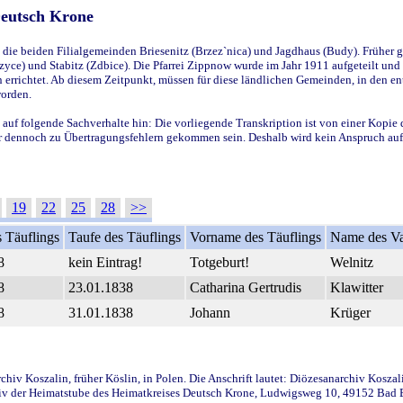
Deutsch Krone
ie beiden Filialgemeinden Briesenitz (Brzez`nica) und Jagdhaus (Budy). Früher g
yce) und Stabitz (Zdbice). Die Pfarrei Zippnow wurde im Jahr 1911 aufgeteilt und e
en errichtet. Ab diesem Zeitpunkt, müssen für diese ländlichen Gemeinden, in den
worden.
 auf folgende Sachverhalte hin: Die vorliegende Transkription ist von einer Kopie 
aber dennoch zu Übertragungsfehlern gekommen sein. Deshalb wird kein Anspruch auf 
19
22
25
28
>>
 Täuflings
Taufe des Täuflings
Vorname des Täuflings
Name des Va
8
kein Eintrag!
Totgeburt!
Welnitz
8
23.01.1838
Catharina Gertrudis
Klawitter
8
31.01.1838
Johann
Krüger
iv Koszalin, früher Köslin, in Polen. Die Anschrift lautet: Diözesanarchiv Koszal
v der Heimatstube des Heimatkreises Deutsch Krone, Ludwigsweg 10, 49152 Bad Ess