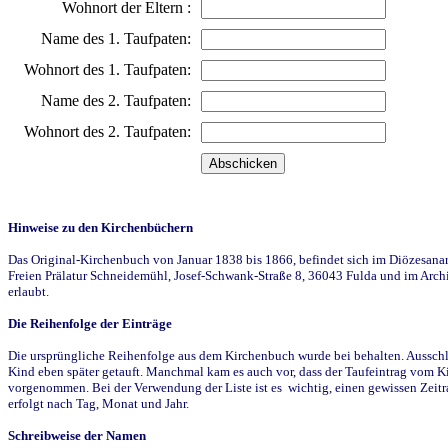
Wohnort der Eltern :
Name des 1. Taufpaten:
Wohnort des 1. Taufpaten:
Name des 2. Taufpaten:
Wohnort des 2. Taufpaten:
Hinweise zu den Kirchenbüchern
Das Original-Kirchenbuch von Januar 1838 bis 1866, befindet sich im Diözesanarch
Freien Prälatur Schneidemühl, Josef-Schwank-Straße 8, 36043 Fulda und im Archi
erlaubt.
Die Reihenfolge der Einträge
Die ursprüngliche Reihenfolge aus dem Kirchenbuch wurde bei behalten. Ausschla
Kind eben später getauft. Manchmal kam es auch vor, dass der Taufeintrag vom Ki
vorgenommen. Bei der Verwendung der Liste ist es wichtig, einen gewissen Zeit
erfolgt nach Tag, Monat und Jahr.
Schreibweise der Namen