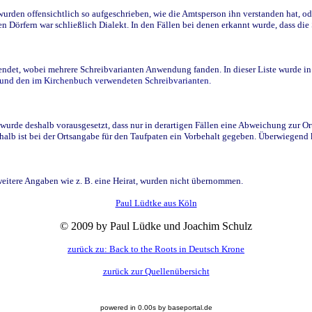
den offensichtlich so aufgeschrieben, wie die Amtsperson ihn verstanden hat, ode
n Dörfern war schließlich Dialekt. In den Fällen bei denen erkannt wurde, dass di
t, wobei mehrere Schreibvarianten Anwendung fanden. In dieser Liste wurde in de
n und den im Kirchenbuch verwendeten Schreibvarianten.
wurde deshalb vorausgesetzt, dass nur in derartigen Fällen eine Abweichung zur O
eshalb ist bei der Ortsangabe für den Taufpaten ein Vorbehalt gegeben. Überwiegen
weitere Angaben wie z. B. eine Heirat, wurden nicht übernommen.
Paul Lüdtke aus Köln
© 2009 by Paul Lüdke und Joachim Schulz
zurück zu: Back to the Roots in Deutsch Krone
zurück zur Quellenübersicht
powered in 0.00s by baseportal.de