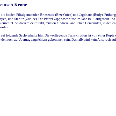
Deutsch Krone
ie beiden Filialgemeinden Briesenitz (Brzez`nica) und Jagdhaus (Budy). Früher g
yce) und Stabitz (Zdbice). Die Pfarrei Zippnow wurde im Jahr 1911 aufgeteilt und e
en errichtet. Ab diesem Zeitpunkt, müssen für diese ländlichen Gemeinden, in den
worden.
 auf folgende Sachverhalte hin: Die vorliegende Transkription ist von einer Kopie 
aber dennoch zu Übertragungsfehlern gekommen sein. Deshalb wird kein Anspruch auf 