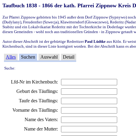
Taufbuch 1838 - 1866 der kath. Pfarrei Zippnow Kreis 
Zur Pfarrei Zippnow gehörten bis 1945 außer dem Dorf Zippnow (Sypnywo) noch d
(Dudylany), Freudenfier (Szwecja), Klawittersdorf (Glowaczewo), Rederitz (Nadarz
Stabitz und ein Lokalvikariat Rederitz mit der Tochterkirche in Doderlage wurd
diesen Gemeinden - wohl noch aus traditionellen Gründen - in Zippnow getauft 
Autor dieser Abschrift ist der gebürtige Rederitzer
Paul Lüdtke
aus Köln. Er weist
Kirchenbuch, sind in dieser Liste korrigiert worden. Bei der Abschrift kann es 
Alles
Suchen
Auswahl
Detail
Suche:
Lfd-Nr im Kirchenbuch:
Geburt des Täuflings:
Taufe des Täuflings:
Vorname des Täuflings:
Name des Vaters:
Name der Mutter: