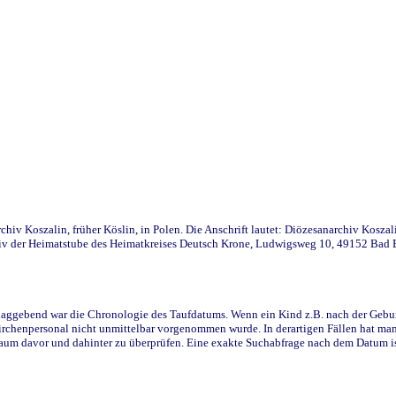
iv Koszalin, früher Köslin, in Polen. Die Anschrift lautet: Diözesanarchiv Koszal
v der Heimatstube des Heimatkreises Deutsch Krone, Ludwigsweg 10, 49152 Bad Ess
ggebend war die Chronologie des Taufdatums. Wenn ein Kind z.B. nach der Geburt 
rchenpersonal nicht unmittelbar vorgenommen wurde. In derartigen Fällen hat man d
raum davor und dahinter zu überprüfen. Eine exakte Suchabfrage nach dem Datum i