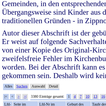
Gemeinden, in den entsprechende
Übergangsweise sind Kinder aus 
traditionellen Gründen - in Zippn
Autor dieser Abschrift ist der geb
Er weist auf folgende Sachverhalte
von einer Kopie des Original-Kirc
zweifelsfreie Fehler im Kirchenbuc
worden. Bei der Abschrift kann e
gekommen sein. Deshalb wird kein
Alles
Suchen
Auswahl
Detail
|<
<
>
>|
3380 Einträge gesamt:
1
4
7
10
13
16
Lfd-
Seite im
Lfd-Nr im
Geburt des
Taufe de