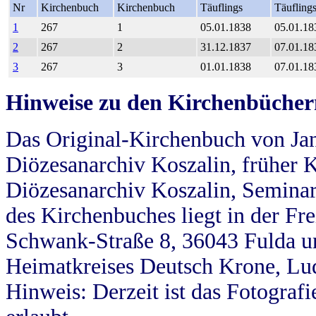
Nr
Kirchenbuch
Kirchenbuch
Täuflings
Täufling
1
267
1
05.01.1838
05.01.18
2
267
2
31.12.1837
07.01.18
3
267
3
01.01.1838
07.01.18
Hinweise zu den Kirchenbücher
Das Original-Kirchenbuch von Jan
Diözesanarchiv Koszalin, früher Kö
Diözesanarchiv Koszalin, Seminar
des Kirchenbuches liegt in der Fr
Schwank-Straße 8, 36043 Fulda u
Heimatkreises Deutsch Krone, Lu
Hinweis: Derzeit ist das Fotograf