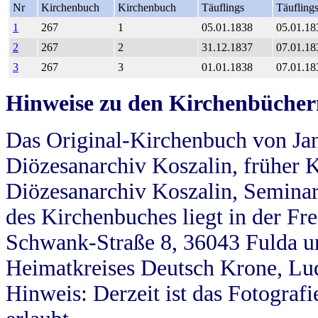
Nr
Kirchenbuch
Kirchenbuch
Täuflings
Täufling
1
267
1
05.01.1838
05.01.18
2
267
2
31.12.1837
07.01.18
3
267
3
01.01.1838
07.01.18
Hinweise zu den Kirchenbücher
Das Original-Kirchenbuch von Jan
Diözesanarchiv Koszalin, früher Kö
Diözesanarchiv Koszalin, Seminar
des Kirchenbuches liegt in der Fr
Schwank-Straße 8, 36043 Fulda u
Heimatkreises Deutsch Krone, Lu
Hinweis: Derzeit ist das Fotograf