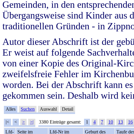
Gemeinden, in den entsprechende
Übergangsweise sind Kinder aus 
traditionellen Gründen - in Zippn
Autor dieser Abschrift ist der geb
Er weist auf folgende Sachverhalte
von einer Kopie des Original-Kirc
zweifelsfreie Fehler im Kirchenbuc
worden. Bei der Abschrift kann e
gekommen sein. Deshalb wird kein
Alles
Suchen
Auswahl
Detail
|<
<
>
>|
3380 Einträge gesamt:
1
4
7
10
13
16
Lfd-
Seite im
Lfd-Nr im
Geburt des
Taufe de