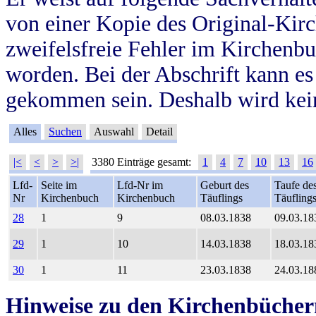
von einer Kopie des Original-Kirc
zweifelsfreie Fehler im Kirchenbuc
worden. Bei der Abschrift kann e
gekommen sein. Deshalb wird kein
Alles
Suchen
Auswahl
Detail
|<
<
>
>|
3380 Einträge gesamt:
1
4
7
10
13
16
Lfd-
Seite im
Lfd-Nr im
Geburt des
Taufe de
Nr
Kirchenbuch
Kirchenbuch
Täuflings
Täufling
28
1
9
08.03.1838
09.03.18
29
1
10
14.03.1838
18.03.18
30
1
11
23.03.1838
24.03.18
Hinweise zu den Kirchenbücher