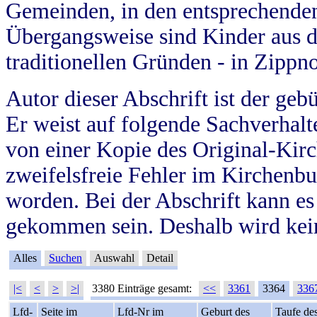
Gemeinden, in den entsprechende
Übergangsweise sind Kinder aus 
traditionellen Gründen - in Zippn
Autor dieser Abschrift ist der geb
Er weist auf folgende Sachverhalte
von einer Kopie des Original-Kirc
zweifelsfreie Fehler im Kirchenbuc
worden. Bei der Abschrift kann e
gekommen sein. Deshalb wird kein
Alles
Suchen
Auswahl
Detail
|<
<
>
>|
3380 Einträge gesamt:
<<
3361
3364
336
Lfd-
Seite im
Lfd-Nr im
Geburt des
Taufe de