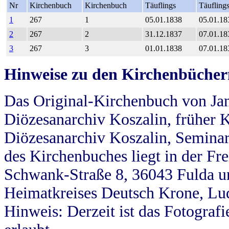
Nr
Kirchenbuch
Kirchenbuch
Täuflings
Täufling
1
267
1
05.01.1838
05.01.18
2
267
2
31.12.1837
07.01.18
3
267
3
01.01.1838
07.01.18
Hinweise zu den Kirchenbücher
Das Original-Kirchenbuch von Jan
Diözesanarchiv Koszalin, früher Kö
Diözesanarchiv Koszalin, Seminar
des Kirchenbuches liegt in der Fr
Schwank-Straße 8, 36043 Fulda u
Heimatkreises Deutsch Krone, Lu
Hinweis: Derzeit ist das Fotograf