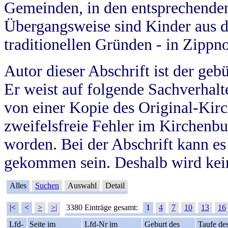
Gemeinden, in den entsprechende
Übergangsweise sind Kinder aus 
traditionellen Gründen - in Zippn
Autor dieser Abschrift ist der geb
Er weist auf folgende Sachverhalte
von einer Kopie des Original-Kirc
zweifelsfreie Fehler im Kirchenbuc
worden. Bei der Abschrift kann e
gekommen sein. Deshalb wird kein
Alles
Suchen
Auswahl
Detail
|<
<
>
>|
3380 Einträge gesamt:
1
4
7
10
13
16
Lfd-
Seite im
Lfd-Nr im
Geburt des
Taufe de