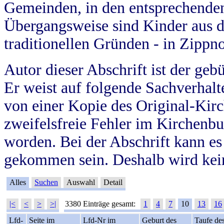
Gemeinden, in den entsprechende
Übergangsweise sind Kinder aus 
traditionellen Gründen - in Zippn
Autor dieser Abschrift ist der geb
Er weist auf folgende Sachverhalte
von einer Kopie des Original-Kirc
zweifelsfreie Fehler im Kirchenbuc
worden. Bei der Abschrift kann e
gekommen sein. Deshalb wird kein
Alles
Suchen
Auswahl
Detail
|<
<
>
>|
3380 Einträge gesamt:
1
4
7
10
13
16
Lfd-
Seite im
Lfd-Nr im
Geburt des
Taufe de