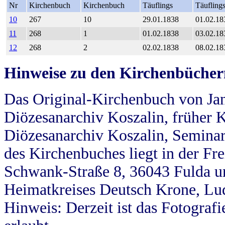
Nr
Kirchenbuch
Kirchenbuch
Täuflings
Täufling
10
267
10
29.01.1838
01.02.18
11
268
1
01.02.1838
03.02.18
12
268
2
02.02.1838
08.02.18
Hinweise zu den Kirchenbücher
Das Original-Kirchenbuch von Jan
Diözesanarchiv Koszalin, früher Kö
Diözesanarchiv Koszalin, Seminar
des Kirchenbuches liegt in der Fr
Schwank-Straße 8, 36043 Fulda u
Heimatkreises Deutsch Krone, Lu
Hinweis: Derzeit ist das Fotograf