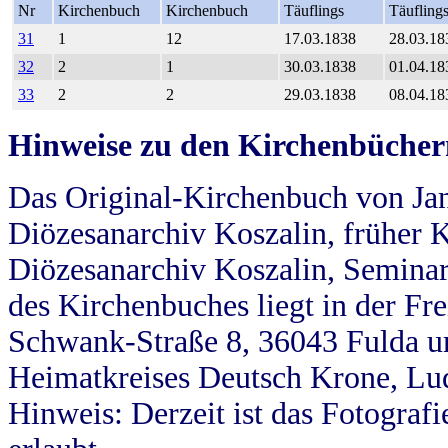
Nr
Kirchenbuch
Kirchenbuch
Täuflings
Täufling
31
1
12
17.03.1838
28.03.18
32
2
1
30.03.1838
01.04.18
33
2
2
29.03.1838
08.04.18
Hinweise zu den Kirchenbücher
Das Original-Kirchenbuch von Jan
Diözesanarchiv Koszalin, früher Kö
Diözesanarchiv Koszalin, Seminar
des Kirchenbuches liegt in der Fr
Schwank-Straße 8, 36043 Fulda u
Heimatkreises Deutsch Krone, Lu
Hinweis: Derzeit ist das Fotograf