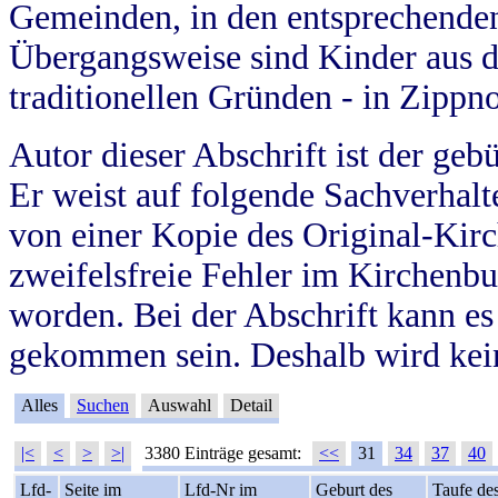
Gemeinden, in den entsprechende
Übergangsweise sind Kinder aus 
traditionellen Gründen - in Zippn
Autor dieser Abschrift ist der geb
Er weist auf folgende Sachverhalte
von einer Kopie des Original-Kirc
zweifelsfreie Fehler im Kirchenbuc
worden. Bei der Abschrift kann e
gekommen sein. Deshalb wird kein
Alles
Suchen
Auswahl
Detail
|<
<
>
>|
3380 Einträge gesamt:
<<
31
34
37
40
Lfd-
Seite im
Lfd-Nr im
Geburt des
Taufe de