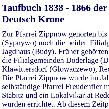
Taufbuch 1838 - 1866 der
Deutsch Krone
Zur Pfarrei Zippnow gehörten bi
(Sypnywo) noch die beiden Filial
Jagdhaus (Budy). Früher gehörten 
die Filialgemeinden Doderlage (D
Klawittersdorf (Glowaczewo), Red
Die Pfarrei Zippnow wurde im Jah
selbständige Pfarrei Freudenfier m
Stabitz und ein Lokalvikariat Red
wurden errichtet. Ab diesem Zeitp