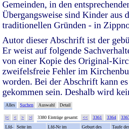
Gemeinden, in den entsprechende
Übergangsweise sind Kinder aus 
traditionellen Gründen - in Zippn
Autor dieser Abschrift ist der geb
Er weist auf folgende Sachverhalte
von einer Kopie des Original-Kirc
zweifelsfreie Fehler im Kirchenbuc
worden. Bei der Abschrift kann e
gekommen sein. Deshalb wird kein
Alles
Suchen
Auswahl
Detail
|<
<
>
>|
3380 Einträge gesamt:
<<
3361
3364
336
Lfd-
Seite im
Lfd-Nr im
Geburt des
Taufe de