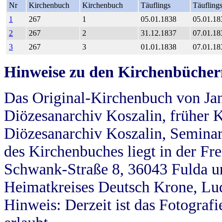
Nr
Kirchenbuch
Kirchenbuch
Täuflings
Täufling
1
267
1
05.01.1838
05.01.18
2
267
2
31.12.1837
07.01.18
3
267
3
01.01.1838
07.01.18
Hinweise zu den Kirchenbücher
Das Original-Kirchenbuch von Jan
Diözesanarchiv Koszalin, früher Kö
Diözesanarchiv Koszalin, Seminar
des Kirchenbuches liegt in der Fr
Schwank-Straße 8, 36043 Fulda u
Heimatkreises Deutsch Krone, Lu
Hinweis: Derzeit ist das Fotograf