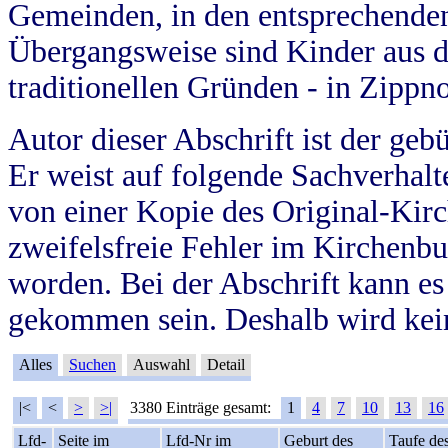
Gemeinden, in den entsprechende
Übergangsweise sind Kinder aus 
traditionellen Gründen - in Zippn
Autor dieser Abschrift ist der geb
Er weist auf folgende Sachverhalte
von einer Kopie des Original-Kirc
zweifelsfreie Fehler im Kirchenbuc
worden. Bei der Abschrift kann e
gekommen sein. Deshalb wird kein
Alles
Suchen
Auswahl
Detail
|<
<
>
>|
3380 Einträge gesamt:
1
4
7
10
13
16
Lfd-
Seite im
Lfd-Nr im
Geburt des
Taufe de