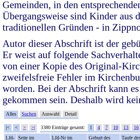
Gemeinden, in den entsprechende
Übergangsweise sind Kinder aus 
traditionellen Gründen - in Zippn
Autor dieser Abschrift ist der geb
Er weist auf folgende Sachverhalte
von einer Kopie des Original-Kirc
zweifelsfreie Fehler im Kirchenbuc
worden. Bei der Abschrift kann e
gekommen sein. Deshalb wird kein
Alles
Suchen
Auswahl
Detail
|<
<
>
>|
3380 Einträge gesamt:
1
4
7
10
13
16
Lfd-
Seite im
Lfd-Nr im
Geburt des
Taufe de