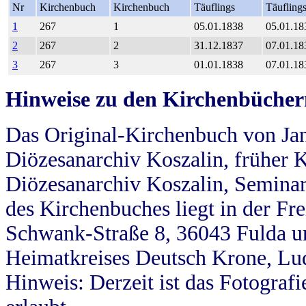
Nr
Kirchenbuch
Kirchenbuch
Täuflings
Täufling
1
267
1
05.01.1838
05.01.18
2
267
2
31.12.1837
07.01.18
3
267
3
01.01.1838
07.01.18
Hinweise zu den Kirchenbücher
Das Original-Kirchenbuch von Jan
Diözesanarchiv Koszalin, früher Kö
Diözesanarchiv Koszalin, Seminar
des Kirchenbuches liegt in der Fr
Schwank-Straße 8, 36043 Fulda u
Heimatkreises Deutsch Krone, Lu
Hinweis: Derzeit ist das Fotograf