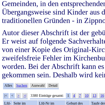
Gemeinden, in den entsprechende
Übergangsweise sind Kinder aus 
traditionellen Gründen - in Zippn
Autor dieser Abschrift ist der geb
Er weist auf folgende Sachverhalte
von einer Kopie des Original-Kirc
zweifelsfreie Fehler im Kirchenbuc
worden. Bei der Abschrift kann e
gekommen sein. Deshalb wird kein
Alles
Suchen
Auswahl
Detail
|<
<
>
>|
3380 Einträge gesamt:
1
4
7
10
13
16
Lfd-
Seite im
Lfd-Nr im
Geburt des
Taufe de