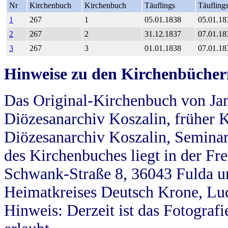
Nr
Kirchenbuch
Kirchenbuch
Täuflings
Täufling
1
267
1
05.01.1838
05.01.18
2
267
2
31.12.1837
07.01.18
3
267
3
01.01.1838
07.01.18
Hinweise zu den Kirchenbücher
Das Original-Kirchenbuch von Jan
Diözesanarchiv Koszalin, früher Kö
Diözesanarchiv Koszalin, Seminar
des Kirchenbuches liegt in der Fr
Schwank-Straße 8, 36043 Fulda u
Heimatkreises Deutsch Krone, Lu
Hinweis: Derzeit ist das Fotograf