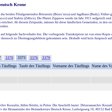
Deutsch Krone
ie beiden Filialgemeinden Briesenitz (Brzez`nica) und Jagdhaus (Budy). Früher g
yce) und Stabitz (Zdbice). Die Pfarrei Zippnow wurde im Jahr 1911 aufgeteilt und e
en errichtet. Ab diesem Zeitpunkt, müssen für diese ländlichen Gemeinden, in den
worden.
 auf folgende Sachverhalte hin: Die vorliegende Transkription ist von einer Kopie 
aber dennoch zu Übertragungsfehlern gekommen sein. Deshalb wird kein Anspruch auf 
7
3370
3373
3376
3379
 Täuflings
Taufe des Täuflings
Vorname des Täuflings
Name des Va
iv Koszalin, früher Köslin, in Polen. Die Anschrift lautet: Diözesanarchiv Koszal
v der Heimatstube des Heimatkreises Deutsch Krone, Ludwigsweg 10, 49152 Bad Ess