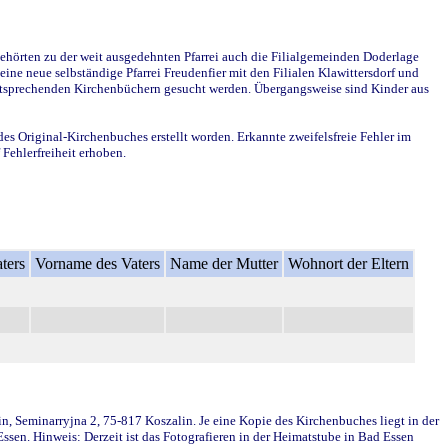
ehörten zu der weit ausgedehnten Pfarrei auch die Filialgemeinden Doderlage
ine neue selbständige Pfarrei Freudenfier mit den Filialen Klawittersdorf und
 entsprechenden Kirchenbüchern gesucht werden. Übergangsweise sind Kinder aus
des Original-Kirchenbuches erstellt worden. Erkannte zweifelsfreie Fehler im
Fehlerfreiheit erhoben.
ters
Vorname des Vaters
Name der Mutter
Wohnort der Eltern
in, Seminarryjna 2, 75-817 Koszalin. Je eine Kopie des Kirchenbuches liegt in der
en. Hinweis: Derzeit ist das Fotografieren in der Heimatstube in Bad Essen