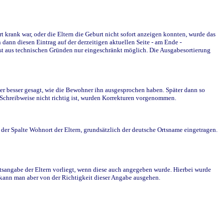
krank war, oder die Eltern die Geburt nicht sofort anzeigen konnten, wurde das
ann diesen Eintrag auf der derzeitigen aktuellen Seite - am Ende -
st aus technischen Gründen nur eingeschränkt möglich. Die Ausgabesortierung
r besser gesagt, wie die Bewohner ihn ausgesprochen haben. Später dann so
e Schreibweise nicht richtig ist, wurden Korrekturen vorgenommen.
r Spalte Wohnort der Eltern, grundsätzlich der deutsche Ortsname eingetragen.
rtsangabe der Eltern vorliegt, wenn diese auch angegeben wurde. Hierbei wurde
d kann man aber von der Richtigkeit dieser Angabe ausgehen.