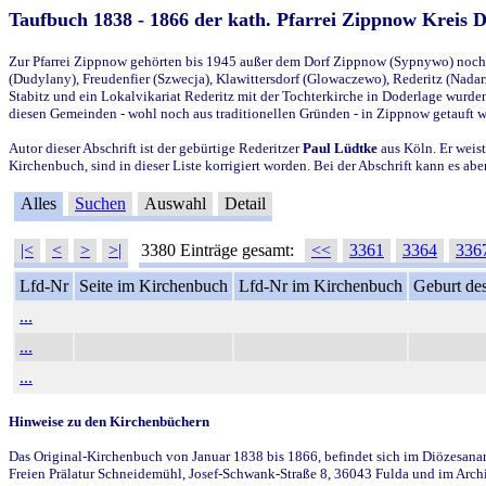
Taufbuch 1838 - 1866 der kath. Pfarrei Zippnow Kreis 
Zur Pfarrei Zippnow gehörten bis 1945 außer dem Dorf Zippnow (Sypnywo) noch d
(Dudylany), Freudenfier (Szwecja), Klawittersdorf (Glowaczewo), Rederitz (Nadarz
Stabitz und ein Lokalvikariat Rederitz mit der Tochterkirche in Doderlage wurd
diesen Gemeinden - wohl noch aus traditionellen Gründen - in Zippnow getauft 
Autor dieser Abschrift ist der gebürtige Rederitzer
Paul Lüdtke
aus Köln. Er weist
Kirchenbuch, sind in dieser Liste korrigiert worden. Bei der Abschrift kann es 
Alles
Suchen
Auswahl
Detail
|<
<
>
>|
3380 Einträge gesamt:
<<
3361
3364
336
Lfd-Nr
Seite im Kirchenbuch
Lfd-Nr im Kirchenbuch
Geburt des
...
...
...
Hinweise zu den Kirchenbüchern
Das Original-Kirchenbuch von Januar 1838 bis 1866, befindet sich im Diözesanarch
Freien Prälatur Schneidemühl, Josef-Schwank-Straße 8, 36043 Fulda und im Archi