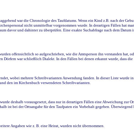
ggebend war die Chronologie des Taufdatums. Wenn ein Kind z.B. nach der Geburt 
rchenpersonal nicht unmittelbar vorgenommen wurde. In derartigen Fällen hat man d
raum davor und dahinter zu überprüfen. Eine exakte Suchabfrage nach dem Datum i
den offensichtlich so aufgeschrieben, wie die Amtsperson ihn verstanden hat, ode
n Dörfern war schließlich Dialekt. In den Fällen bei denen erkannt wurde, dass di
t, wobei mehrere Schreibvarianten Anwendung fanden. In dieser Liste wurde in de
n und den im Kirchenbuch verwendeten Schreibvarianten.
wurde deshalb vorausgesetzt, dass nur in derartigen Fällen eine Abweichung zur O
eshalb ist bei der Ortsangabe für den Taufpaten ein Vorbehalt gegeben. Überwiegen
weitere Angaben wie z. B. eine Heirat, wurden nicht übernommen.