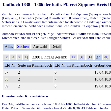
Taufbuch 1838 - 1866 der kath. Pfarrei Zippnow Kreis 
Zur Pfarrei Zippnow gehörten bis 1945 außer dem Dorf Zippnow (Sypnywo) noch d
(Dudylany), Freudenfier (Szwecja), Klawittersdorf (Glowaczewo), Rederitz (Nadarz
Stabitz und ein Lokalvikariat Rederitz mit der Tochterkirche in Doderlage wurd
diesen Gemeinden - wohl noch aus traditionellen Gründen - in Zippnow getauft 
Autor dieser Abschrift ist der gebürtige Rederitzer
Paul Lüdtke
aus Köln. Er weist
Kirchenbuch, sind in dieser Liste korrigiert worden. Bei der Abschrift kann es 
Alles
Suchen
Auswahl
Detail
|<
<
>
>|
3380 Einträge gesamt:
<<
31
34
37
40
Lfd-Nr
Seite im Kirchenbuch
Lfd-Nr im Kirchenbuch
Geburt des
37
2
6
15.04.183
38
2
7
18.04.183
39
2
8
19.04.183
Hinweise zu den Kirchenbüchern
Das Original-Kirchenbuch von Januar 1838 bis 1866, befindet sich im Diözesanarch
Freien Prälatur Schneidemühl, Josef-Schwank-Straße 8, 36043 Fulda und im Archi