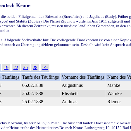
Deutsch Krone
ie beiden Filialgemeinden Briesenitz (Brzez`nica) und Jagdhaus (Budy). Früher g
yce) und Stabitz (Zdbice). Die Pfarrei Zippnow wurde im Jahr 1911 aufgeteilt und e
en errichtet. Ab diesem Zeitpunkt, müssen für diese ländlichen Gemeinden, in den
worden.
 auf folgende Sachverhalte hin: Die vorliegende Transkription ist von einer Kopie 
aber dennoch zu Übertragungsfehlern gekommen sein. Deshalb wird kein Anspruch auf 
19
22
25
28
>>
 Täuflings
Taufe des Täuflings
Vorname des Täuflings
Name des Va
8
05.02.1838
Augustinus
Manke
8
25.02.1838
Elisabeth
Warnke
8
25.02.1838
Andreas
Riemer
iv Koszalin, früher Köslin, in Polen. Die Anschrift lautet: Diözesanarchiv Koszal
v der Heimatstube des Heimatkreises Deutsch Krone, Ludwigsweg 10, 49152 Bad Ess