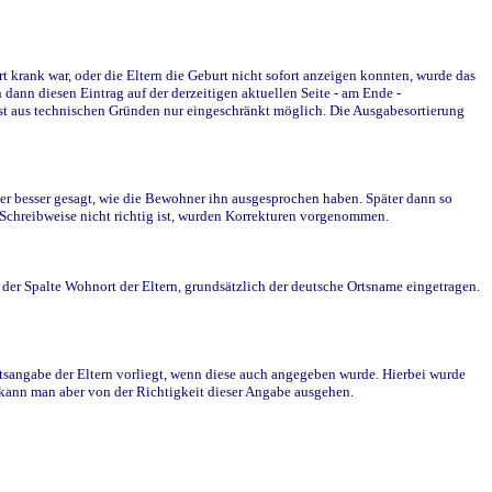
krank war, oder die Eltern die Geburt nicht sofort anzeigen konnten, wurde das
ann diesen Eintrag auf der derzeitigen aktuellen Seite - am Ende -
st aus technischen Gründen nur eingeschränkt möglich. Die Ausgabesortierung
r besser gesagt, wie die Bewohner ihn ausgesprochen haben. Später dann so
e Schreibweise nicht richtig ist, wurden Korrekturen vorgenommen.
r Spalte Wohnort der Eltern, grundsätzlich der deutsche Ortsname eingetragen.
rtsangabe der Eltern vorliegt, wenn diese auch angegeben wurde. Hierbei wurde
d kann man aber von der Richtigkeit dieser Angabe ausgehen.