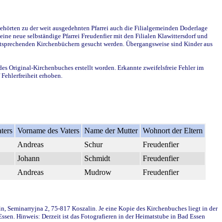
ehörten zu der weit ausgedehnten Pfarrei auch die Filialgemeinden Doderlage
ine neue selbständige Pfarrei Freudenfier mit den Filialen Klawittersdorf und
 entsprechenden Kirchenbüchern gesucht werden. Übergangsweise sind Kinder aus
des Original-Kirchenbuches erstellt worden. Erkannte zweifelsfreie Fehler im
Fehlerfreiheit erhoben.
ters
Vorname des Vaters
Name der Mutter
Wohnort der Eltern
Andreas
Schur
Freudenfier
Johann
Schmidt
Freudenfier
Andreas
Mudrow
Freudenfier
in, Seminarryjna 2, 75-817 Koszalin. Je eine Kopie des Kirchenbuches liegt in der
en. Hinweis: Derzeit ist das Fotografieren in der Heimatstube in Bad Essen