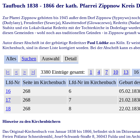
Taufbuch 1838 - 1866 der kath. Pfarrei Zippnow Kreis 
Zur Pfarrei Zippnow gehörten bis 1945 außer dem Dorf Zippnow (Sypnywo) noch d
(Dudylany), Freudenfier (Szwecja), Klawittersdorf (Glowaczewo), Rederitz (Nadarz
Stabitz und ein Lokalvikariat Rederitz mit der Tochterkirche in Doderlage wurd
diesen Gemeinden - wohl noch aus traditionellen Gründen - in Zippnow getauft 
Autor dieser Abschrift ist der gebürtige Rederitzer
Paul Lüdtke
aus Köln. Er weist
Kirchenbuch, sind in dieser Liste korrigiert worden. Bei der Abschrift kann es 
Alles
Suchen
Auswahl
Detail
|<
<
>
>|
3380 Einträge gesamt:
1
4
7
10
13
16
Lfd-Nr
Seite im Kirchenbuch
Lfd-Nr im Kirchenbuch
Geburt des
16
268
6
05.02.183
17
268
7
21.02.183
18
268
8
22.02.183
Hinweise zu den Kirchenbüchern
Das Original-Kirchenbuch von Januar 1838 bis 1866, befindet sich im Diözesanarch
Freien Prälatur Schneidemühl, Josef-Schwank-Straße 8, 36043 Fulda und im Archi