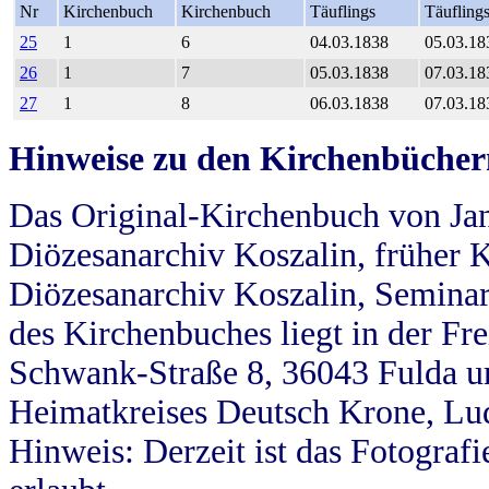
Nr
Kirchenbuch
Kirchenbuch
Täuflings
Täufling
25
1
6
04.03.1838
05.03.18
26
1
7
05.03.1838
07.03.18
27
1
8
06.03.1838
07.03.18
Hinweise zu den Kirchenbücher
Das Original-Kirchenbuch von Jan
Diözesanarchiv Koszalin, früher Kö
Diözesanarchiv Koszalin, Seminar
des Kirchenbuches liegt in der Fr
Schwank-Straße 8, 36043 Fulda u
Heimatkreises Deutsch Krone, Lu
Hinweis: Derzeit ist das Fotograf