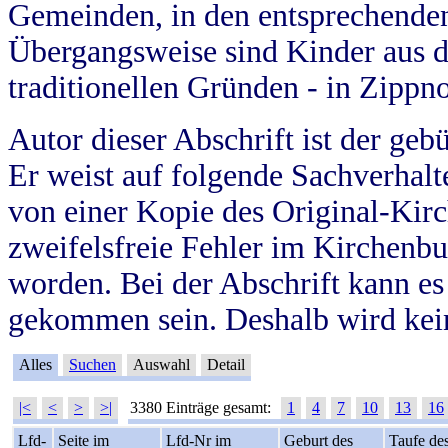
Gemeinden, in den entsprechende
Übergangsweise sind Kinder aus 
traditionellen Gründen - in Zippn
Autor dieser Abschrift ist der geb
Er weist auf folgende Sachverhalte
von einer Kopie des Original-Kirc
zweifelsfreie Fehler im Kirchenbuc
worden. Bei der Abschrift kann e
gekommen sein. Deshalb wird kein
Alles
Suchen
Auswahl
Detail
|<
<
>
>|
3380 Einträge gesamt:
1
4
7
10
13
16
Lfd-
Seite im
Lfd-Nr im
Geburt des
Taufe de