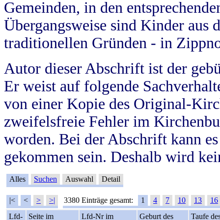
Gemeinden, in den entsprechende
Übergangsweise sind Kinder aus 
traditionellen Gründen - in Zippn
Autor dieser Abschrift ist der geb
Er weist auf folgende Sachverhalte
von einer Kopie des Original-Kirc
zweifelsfreie Fehler im Kirchenbuc
worden. Bei der Abschrift kann e
gekommen sein. Deshalb wird kein
Alles
Suchen
Auswahl
Detail
|<
<
>
>|
3380 Einträge gesamt:
1
4
7
10
13
16
Lfd-
Seite im
Lfd-Nr im
Geburt des
Taufe de