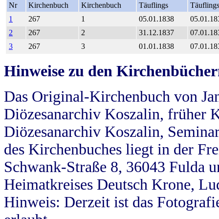
Nr
Kirchenbuch
Kirchenbuch
Täuflings
Täufling
1
267
1
05.01.1838
05.01.18
2
267
2
31.12.1837
07.01.18
3
267
3
01.01.1838
07.01.18
Hinweise zu den Kirchenbücher
Das Original-Kirchenbuch von Jan
Diözesanarchiv Koszalin, früher Kö
Diözesanarchiv Koszalin, Seminar
des Kirchenbuches liegt in der Fr
Schwank-Straße 8, 36043 Fulda u
Heimatkreises Deutsch Krone, Lu
Hinweis: Derzeit ist das Fotograf