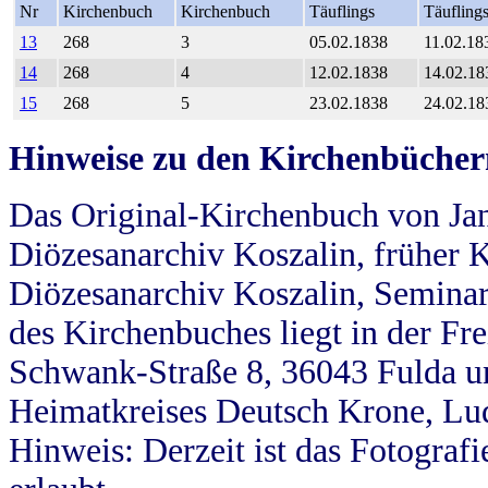
Nr
Kirchenbuch
Kirchenbuch
Täuflings
Täufling
13
268
3
05.02.1838
11.02.18
14
268
4
12.02.1838
14.02.18
15
268
5
23.02.1838
24.02.18
Hinweise zu den Kirchenbücher
Das Original-Kirchenbuch von Jan
Diözesanarchiv Koszalin, früher Kö
Diözesanarchiv Koszalin, Seminar
des Kirchenbuches liegt in der Fr
Schwank-Straße 8, 36043 Fulda u
Heimatkreises Deutsch Krone, Lu
Hinweis: Derzeit ist das Fotograf