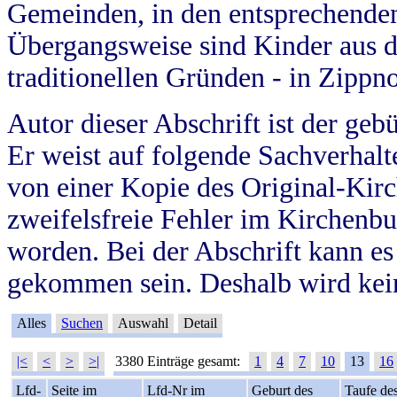
Gemeinden, in den entsprechende
Übergangsweise sind Kinder aus 
traditionellen Gründen - in Zippn
Autor dieser Abschrift ist der geb
Er weist auf folgende Sachverhalte
von einer Kopie des Original-Kirc
zweifelsfreie Fehler im Kirchenbuc
worden. Bei der Abschrift kann e
gekommen sein. Deshalb wird kein
Alles
Suchen
Auswahl
Detail
|<
<
>
>|
3380 Einträge gesamt:
1
4
7
10
13
16
Lfd-
Seite im
Lfd-Nr im
Geburt des
Taufe de