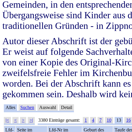
Gemeinden, in den entsprechende
Übergangsweise sind Kinder aus 
traditionellen Gründen - in Zippn
Autor dieser Abschrift ist der geb
Er weist auf folgende Sachverhalte
von einer Kopie des Original-Kirc
zweifelsfreie Fehler im Kirchenbuc
worden. Bei der Abschrift kann e
gekommen sein. Deshalb wird kein
Alles
Suchen
Auswahl
Detail
|<
<
>
>|
3380 Einträge gesamt:
1
4
7
10
13
16
Lfd-
Seite im
Lfd-Nr im
Geburt des
Taufe de