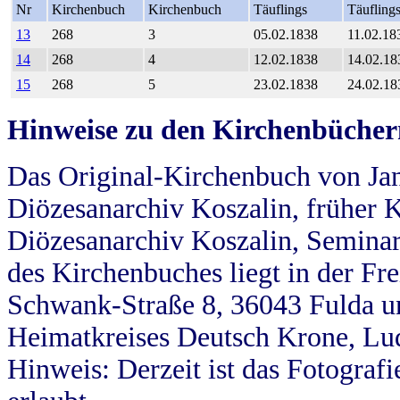
Nr
Kirchenbuch
Kirchenbuch
Täuflings
Täufling
13
268
3
05.02.1838
11.02.18
14
268
4
12.02.1838
14.02.18
15
268
5
23.02.1838
24.02.18
Hinweise zu den Kirchenbücher
Das Original-Kirchenbuch von Jan
Diözesanarchiv Koszalin, früher Kö
Diözesanarchiv Koszalin, Seminar
des Kirchenbuches liegt in der Fr
Schwank-Straße 8, 36043 Fulda u
Heimatkreises Deutsch Krone, Lu
Hinweis: Derzeit ist das Fotograf