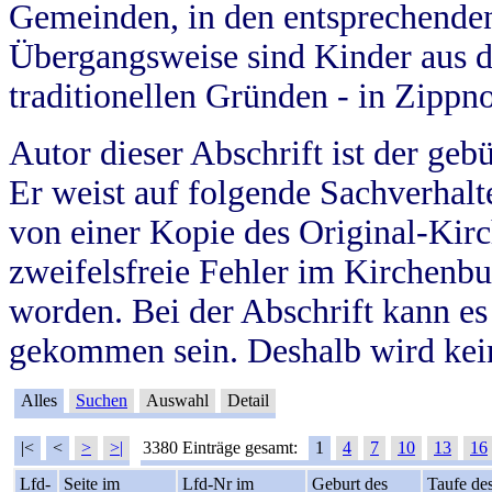
Gemeinden, in den entsprechende
Übergangsweise sind Kinder aus 
traditionellen Gründen - in Zippn
Autor dieser Abschrift ist der geb
Er weist auf folgende Sachverhalte
von einer Kopie des Original-Kirc
zweifelsfreie Fehler im Kirchenbuc
worden. Bei der Abschrift kann e
gekommen sein. Deshalb wird kein
Alles
Suchen
Auswahl
Detail
|<
<
>
>|
3380 Einträge gesamt:
1
4
7
10
13
16
Lfd-
Seite im
Lfd-Nr im
Geburt des
Taufe de