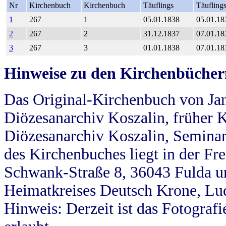
Nr
Kirchenbuch
Kirchenbuch
Täuflings
Täufling
1
267
1
05.01.1838
05.01.18
2
267
2
31.12.1837
07.01.18
3
267
3
01.01.1838
07.01.18
Hinweise zu den Kirchenbücher
Das Original-Kirchenbuch von Jan
Diözesanarchiv Koszalin, früher Kö
Diözesanarchiv Koszalin, Seminar
des Kirchenbuches liegt in der Fr
Schwank-Straße 8, 36043 Fulda u
Heimatkreises Deutsch Krone, Lu
Hinweis: Derzeit ist das Fotograf