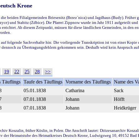
Deutsch Krone
ie beiden Filialgemeinden Briesenitz (Brzez`nica) und Jagdhaus (Budy). Früher g
yce) und Stabitz (Zdbice). Die Pfarrei Zippnow wurde im Jahr 1911 aufgeteilt und e
en errichtet. Ab diesem Zeitpunkt, müssen für diese ländlichen Gemeinden, in den
worden.
 auf folgende Sachverhalte hin: Die vorliegende Transkription ist von einer Kopie 
aber dennoch zu Übertragungsfehlern gekommen sein. Deshalb wird kein Anspruch auf 
19
22
25
28
>>
 Täuflings
Taufe des Täuflings
Vorname des Täuflings
Name des Va
8
05.01.1838
Catharina
Sack
7
07.01.1838
Johann
Höfft
8
07.01.1838
Johann
Heidkrüger
iv Koszalin, früher Köslin, in Polen. Die Anschrift lautet: Diözesanarchiv Koszal
v der Heimatstube des Heimatkreises Deutsch Krone, Ludwigsweg 10, 49152 Bad Ess