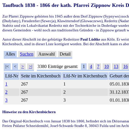
Taufbuch 1838 - 1866 der kath. Pfarrei Zippnow Kreis 
Zur Pfarrei Zippnow gehörten bis 1945 außer dem Dorf Zippnow (Sypnywo) noch d
(Dudylany), Freudenfier (Szwecja), Klawittersdorf (Glowaczewo), Rederitz (Nadarz
Stabitz und ein Lokalvikariat Rederitz mit der Tochterkirche in Doderlage wurd
diesen Gemeinden - wohl noch aus traditionellen Gründen - in Zippnow getauft 
Autor dieser Abschrift ist der gebürtige Rederitzer
Paul Lüdtke
aus Köln. Er weist
Kirchenbuch, sind in dieser Liste korrigiert worden. Bei der Abschrift kann es 
Alles
Suchen
Auswahl
Detail
|<
<
>
>|
3380 Einträge gesamt:
1
4
7
10
13
16
Lfd-Nr
Seite im Kirchenbuch
Lfd-Nr im Kirchenbuch
Geburt des
1
267
1
05.01.183
2
267
2
31.12.183
3
267
3
01.01.183
Hinweise zu den Kirchenbüchern
Das Original-Kirchenbuch von Januar 1838 bis 1866, befindet sich im Diözesanarch
Freien Prälatur Schneidemühl, Josef-Schwank-Straße 8, 36043 Fulda und im Archi