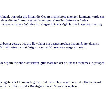
krank war, oder die Eltern die Geburt nicht sofort anzeigen konnten, wurde das
ann diesen Eintrag auf der derzeitigen aktuellen Seite - am Ende -
st aus technischen Gründen nur eingeschränkt möglich. Die Ausgabesortierung
r besser gesagt, wie die Bewohner ihn ausgesprochen haben. Später dann so
e Schreibweise nicht richtig ist, wurden Korrekturen vorgenommen.
r Spalte Wohnort der Eltern, grundsätzlich der deutsche Ortsname eingetragen.
rtsangabe der Eltern vorliegt, wenn diese auch angegeben wurde. Hierbei wurde
d kann man aber von der Richtigkeit dieser Angabe ausgehen.