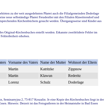
ehörten zu der weit ausgedehnten Pfarrei auch die Filialgemeinden Doderlage
ine neue selbständige Pfarrei Freudenfier mit den Filialen Klawittersdorf und
 entsprechenden Kirchenbüchern gesucht werden. Übergangsweise sind Kinder aus
des Original-Kirchenbuches erstellt worden. Erkannte zweifelsfreie Fehler im
Fehlerfreiheit erhoben.
ters
Vorname des Vaters
Name der Mutter
Wohnort der Eltern
Martin
Katritzke
Zippnow
Martin
Klawun
Rederitz
Lorenz
Schulz
Doderlage
in, Seminarryjna 2, 75-817 Koszalin. Je eine Kopie des Kirchenbuches liegt in der
en. Hinweis: Derzeit ist das Fotografieren in der Heimatstube in Bad Essen