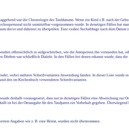
ggebend war die Chronologie des Taufdatums. Wenn ein Kind z.B. nach der Geburt 
rchenpersonal nicht unmittelbar vorgenommen wurde. In derartigen Fällen hat man d
raum davor und dahinter zu überprüfen. Eine exakte Suchabfrage nach dem Datum i
den offensichtlich so aufgeschrieben, wie die Amtsperson ihn verstanden hat, ode
n Dörfern war schließlich Dialekt. In den Fällen bei denen erkannt wurde, dass di
t, wobei mehrere Schreibvarianten Anwendung fanden. In dieser Liste wurde in de
n und den im Kirchenbuch verwendeten Schreibvarianten.
wurde deshalb vorausgesetzt, dass nur in derartigen Fällen eine Abweichung zur O
eshalb ist bei der Ortsangabe für den Taufpaten ein Vorbehalt gegeben. Überwiegen
weitere Angaben wie z. B. eine Heirat, wurden nicht übernommen.