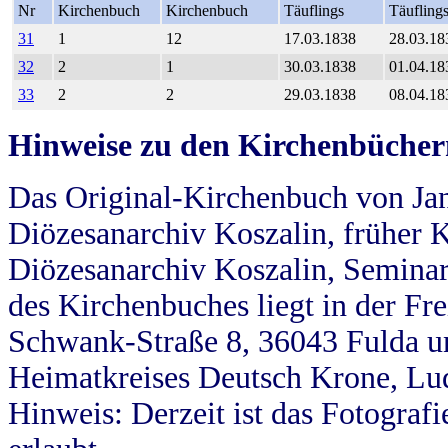
Nr
Kirchenbuch
Kirchenbuch
Täuflings
Täufling
31
1
12
17.03.1838
28.03.18
32
2
1
30.03.1838
01.04.18
33
2
2
29.03.1838
08.04.18
Hinweise zu den Kirchenbücher
Das Original-Kirchenbuch von Jan
Diözesanarchiv Koszalin, früher Kö
Diözesanarchiv Koszalin, Seminar
des Kirchenbuches liegt in der Fr
Schwank-Straße 8, 36043 Fulda u
Heimatkreises Deutsch Krone, Lu
Hinweis: Derzeit ist das Fotograf