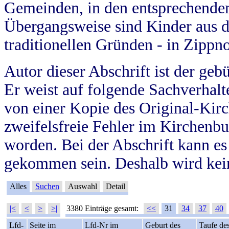
Gemeinden, in den entsprechende
Übergangsweise sind Kinder aus 
traditionellen Gründen - in Zippn
Autor dieser Abschrift ist der geb
Er weist auf folgende Sachverhalte
von einer Kopie des Original-Kirc
zweifelsfreie Fehler im Kirchenbuc
worden. Bei der Abschrift kann e
gekommen sein. Deshalb wird kein
Alles
Suchen
Auswahl
Detail
|<
<
>
>|
3380 Einträge gesamt:
<<
31
34
37
40
Lfd-
Seite im
Lfd-Nr im
Geburt des
Taufe de