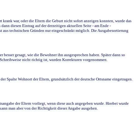
krank war, oder die Eltern die Geburt nicht sofort anzeigen konnten, wurde das
ann diesen Eintrag auf der derzeitigen aktuellen Seite - am Ende -
st aus technischen Gründen nur eingeschränkt möglich. Die Ausgabesortierung
r besser gesagt, wie die Bewohner ihn ausgesprochen haben. Später dann so
e Schreibweise nicht richtig ist, wurden Korrekturen vorgenommen.
r Spalte Wohnort der Eltern, grundsätzlich der deutsche Ortsname eingetragen.
rtsangabe der Eltern vorliegt, wenn diese auch angegeben wurde. Hierbei wurde
d kann man aber von der Richtigkeit dieser Angabe ausgehen.