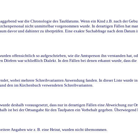
ggebend war die Chronologie des Taufdatums. Wenn ein Kind z.B. nach der Geburt 
rchenpersonal nicht unmittelbar vorgenommen wurde. In derartigen Fällen hat man d
raum davor und dahinter zu überprüfen. Eine exakte Suchabfrage nach dem Datum i
den offensichtlich so aufgeschrieben, wie die Amtsperson ihn verstanden hat, ode
n Dörfern war schließlich Dialekt. In den Fällen bei denen erkannt wurde, dass di
t, wobei mehrere Schreibvarianten Anwendung fanden. In dieser Liste wurde in de
n und den im Kirchenbuch verwendeten Schreibvarianten.
wurde deshalb vorausgesetzt, dass nur in derartigen Fällen eine Abweichung zur O
eshalb ist bei der Ortsangabe für den Taufpaten ein Vorbehalt gegeben. Überwiegen
weitere Angaben wie z. B. eine Heirat, wurden nicht übernommen.