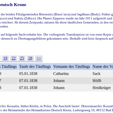
Deutsch Krone
ie beiden Filialgemeinden Briesenitz (Brzez`nica) und Jagdhaus (Budy). Früher g
yce) und Stabitz (Zdbice). Die Pfarrei Zippnow wurde im Jahr 1911 aufgeteilt und e
en errichtet. Ab diesem Zeitpunkt, müssen für diese ländlichen Gemeinden, in den
worden.
 auf folgende Sachverhalte hin: Die vorliegende Transkription ist von einer Kopie 
aber dennoch zu Übertragungsfehlern gekommen sein. Deshalb wird kein Anspruch auf 
19
22
25
28
>>
 Täuflings
Taufe des Täuflings
Vorname des Täuflings
Name des Va
8
05.01.1838
Catharina
Sack
7
07.01.1838
Johann
Höfft
8
07.01.1838
Johann
Heidkrüger
iv Koszalin, früher Köslin, in Polen. Die Anschrift lautet: Diözesanarchiv Koszal
v der Heimatstube des Heimatkreises Deutsch Krone, Ludwigsweg 10, 49152 Bad Ess