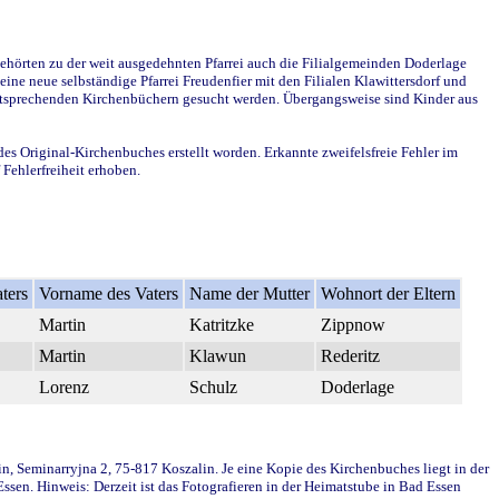
ehörten zu der weit ausgedehnten Pfarrei auch die Filialgemeinden Doderlage
ine neue selbständige Pfarrei Freudenfier mit den Filialen Klawittersdorf und
 entsprechenden Kirchenbüchern gesucht werden. Übergangsweise sind Kinder aus
des Original-Kirchenbuches erstellt worden. Erkannte zweifelsfreie Fehler im
Fehlerfreiheit erhoben.
ters
Vorname des Vaters
Name der Mutter
Wohnort der Eltern
Martin
Katritzke
Zippnow
Martin
Klawun
Rederitz
Lorenz
Schulz
Doderlage
in, Seminarryjna 2, 75-817 Koszalin. Je eine Kopie des Kirchenbuches liegt in der
en. Hinweis: Derzeit ist das Fotografieren in der Heimatstube in Bad Essen