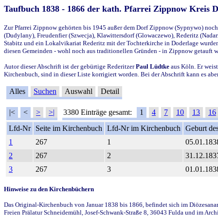
Taufbuch 1838 - 1866 der kath. Pfarrei Zippnow Kreis 
Zur Pfarrei Zippnow gehörten bis 1945 außer dem Dorf Zippnow (Sypnywo) noch d
(Dudylany), Freudenfier (Szwecja), Klawittersdorf (Glowaczewo), Rederitz (Nadarz
Stabitz und ein Lokalvikariat Rederitz mit der Tochterkirche in Doderlage wurd
diesen Gemeinden - wohl noch aus traditionellen Gründen - in Zippnow getauft 
Autor dieser Abschrift ist der gebürtige Rederitzer
Paul Lüdtke
aus Köln. Er weist
Kirchenbuch, sind in dieser Liste korrigiert worden. Bei der Abschrift kann es 
Alles
Suchen
Auswahl
Detail
|<
<
>
>|
3380 Einträge gesamt:
1
4
7
10
13
16
Lfd-Nr
Seite im Kirchenbuch
Lfd-Nr im Kirchenbuch
Geburt des
1
267
1
05.01.183
2
267
2
31.12.183
3
267
3
01.01.183
Hinweise zu den Kirchenbüchern
Das Original-Kirchenbuch von Januar 1838 bis 1866, befindet sich im Diözesanarch
Freien Prälatur Schneidemühl, Josef-Schwank-Straße 8, 36043 Fulda und im Archi