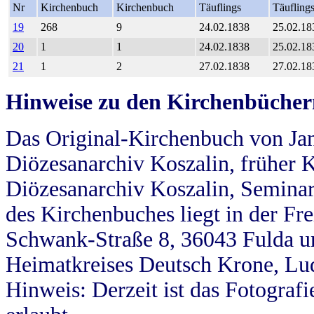
Nr
Kirchenbuch
Kirchenbuch
Täuflings
Täufling
19
268
9
24.02.1838
25.02.18
20
1
1
24.02.1838
25.02.18
21
1
2
27.02.1838
27.02.18
Hinweise zu den Kirchenbücher
Das Original-Kirchenbuch von Jan
Diözesanarchiv Koszalin, früher Kö
Diözesanarchiv Koszalin, Seminar
des Kirchenbuches liegt in der Fr
Schwank-Straße 8, 36043 Fulda u
Heimatkreises Deutsch Krone, Lu
Hinweis: Derzeit ist das Fotograf