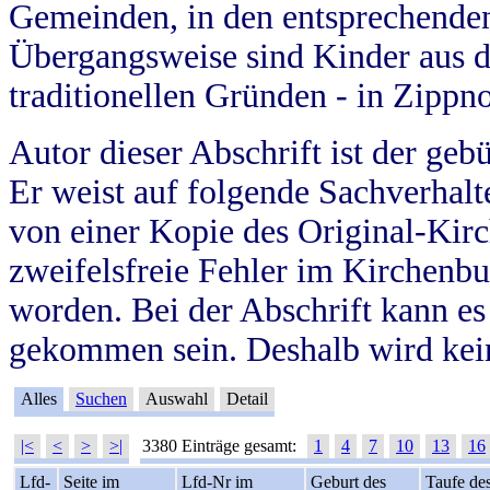
Gemeinden, in den entsprechende
Übergangsweise sind Kinder aus 
traditionellen Gründen - in Zippn
Autor dieser Abschrift ist der geb
Er weist auf folgende Sachverhalte
von einer Kopie des Original-Kirc
zweifelsfreie Fehler im Kirchenbuc
worden. Bei der Abschrift kann e
gekommen sein. Deshalb wird kein
Alles
Suchen
Auswahl
Detail
|<
<
>
>|
3380 Einträge gesamt:
1
4
7
10
13
16
Lfd-
Seite im
Lfd-Nr im
Geburt des
Taufe de