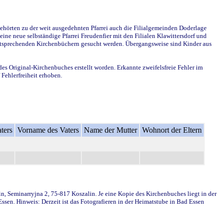
ehörten zu der weit ausgedehnten Pfarrei auch die Filialgemeinden Doderlage
ine neue selbständige Pfarrei Freudenfier mit den Filialen Klawittersdorf und
 entsprechenden Kirchenbüchern gesucht werden. Übergangsweise sind Kinder aus
des Original-Kirchenbuches erstellt worden. Erkannte zweifelsfreie Fehler im
Fehlerfreiheit erhoben.
ters
Vorname des Vaters
Name der Mutter
Wohnort der Eltern
in, Seminarryjna 2, 75-817 Koszalin. Je eine Kopie des Kirchenbuches liegt in der
en. Hinweis: Derzeit ist das Fotografieren in der Heimatstube in Bad Essen