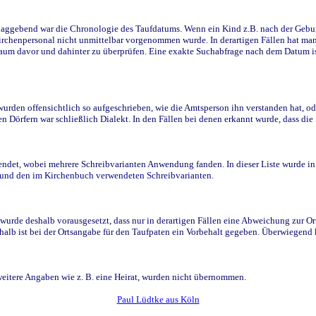
ggebend war die Chronologie des Taufdatums. Wenn ein Kind z.B. nach der Geburt 
rchenpersonal nicht unmittelbar vorgenommen wurde. In derartigen Fällen hat man d
raum davor und dahinter zu überprüfen. Eine exakte Suchabfrage nach dem Datum i
den offensichtlich so aufgeschrieben, wie die Amtsperson ihn verstanden hat, ode
n Dörfern war schließlich Dialekt. In den Fällen bei denen erkannt wurde, dass di
t, wobei mehrere Schreibvarianten Anwendung fanden. In dieser Liste wurde in de
n und den im Kirchenbuch verwendeten Schreibvarianten.
wurde deshalb vorausgesetzt, dass nur in derartigen Fällen eine Abweichung zur O
eshalb ist bei der Ortsangabe für den Taufpaten ein Vorbehalt gegeben. Überwiegen
weitere Angaben wie z. B. eine Heirat, wurden nicht übernommen.
Paul Lüdtke aus Köln