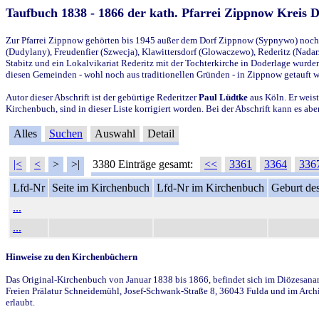
Taufbuch 1838 - 1866 der kath. Pfarrei Zippnow Kreis 
Zur Pfarrei Zippnow gehörten bis 1945 außer dem Dorf Zippnow (Sypnywo) noch d
(Dudylany), Freudenfier (Szwecja), Klawittersdorf (Glowaczewo), Rederitz (Nadarz
Stabitz und ein Lokalvikariat Rederitz mit der Tochterkirche in Doderlage wurd
diesen Gemeinden - wohl noch aus traditionellen Gründen - in Zippnow getauft 
Autor dieser Abschrift ist der gebürtige Rederitzer
Paul Lüdtke
aus Köln. Er weist
Kirchenbuch, sind in dieser Liste korrigiert worden. Bei der Abschrift kann es 
Alles
Suchen
Auswahl
Detail
|<
<
>
>|
3380 Einträge gesamt:
<<
3361
3364
336
Lfd-Nr
Seite im Kirchenbuch
Lfd-Nr im Kirchenbuch
Geburt des
...
...
Hinweise zu den Kirchenbüchern
Das Original-Kirchenbuch von Januar 1838 bis 1866, befindet sich im Diözesanarch
Freien Prälatur Schneidemühl, Josef-Schwank-Straße 8, 36043 Fulda und im Archi
erlaubt.