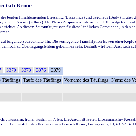
Deutsch Krone
ie beiden Filialgemeinden Briesenitz (Brzez`nica) und Jagdhaus (Budy). Früher g
yce) und Stabitz (Zdbice). Die Pfarrei Zippnow wurde im Jahr 1911 aufgeteilt und e
en errichtet. Ab diesem Zeitpunkt, müssen für diese ländlichen Gemeinden, in den
worden.
 auf folgende Sachverhalte hin: Die vorliegende Transkription ist von einer Kopie 
aber dennoch zu Übertragungsfehlern gekommen sein. Deshalb wird kein Anspruch auf 
7
3370
3373
3376
3379
 Täuflings
Taufe des Täuflings
Vorname des Täuflings
Name des Va
iv Koszalin, früher Köslin, in Polen. Die Anschrift lautet: Diözesanarchiv Koszal
v der Heimatstube des Heimatkreises Deutsch Krone, Ludwigsweg 10, 49152 Bad Ess