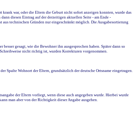
krank war, oder die Eltern die Geburt nicht sofort anzeigen konnten, wurde das
ann diesen Eintrag auf der derzeitigen aktuellen Seite - am Ende -
st aus technischen Gründen nur eingeschränkt möglich. Die Ausgabesortierung
r besser gesagt, wie die Bewohner ihn ausgesprochen haben. Später dann so
e Schreibweise nicht richtig ist, wurden Korrekturen vorgenommen.
r Spalte Wohnort der Eltern, grundsätzlich der deutsche Ortsname eingetragen.
rtsangabe der Eltern vorliegt, wenn diese auch angegeben wurde. Hierbei wurde
d kann man aber von der Richtigkeit dieser Angabe ausgehen.