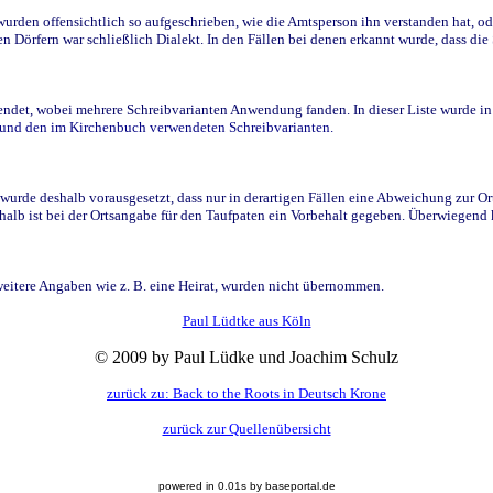
den offensichtlich so aufgeschrieben, wie die Amtsperson ihn verstanden hat, ode
n Dörfern war schließlich Dialekt. In den Fällen bei denen erkannt wurde, dass di
t, wobei mehrere Schreibvarianten Anwendung fanden. In dieser Liste wurde in de
n und den im Kirchenbuch verwendeten Schreibvarianten.
wurde deshalb vorausgesetzt, dass nur in derartigen Fällen eine Abweichung zur O
eshalb ist bei der Ortsangabe für den Taufpaten ein Vorbehalt gegeben. Überwiegen
weitere Angaben wie z. B. eine Heirat, wurden nicht übernommen.
Paul Lüdtke aus Köln
© 2009 by Paul Lüdke und Joachim Schulz
zurück zu: Back to the Roots in Deutsch Krone
zurück zur Quellenübersicht
powered in 0.01s by baseportal.de