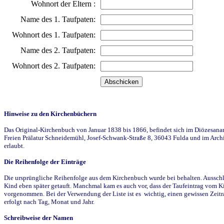
Wohnort der Eltern :
Name des 1. Taufpaten:
Wohnort des 1. Taufpaten:
Name des 2. Taufpaten:
Wohnort des 2. Taufpaten:
Hinweise zu den Kirchenbüchern
Das Original-Kirchenbuch von Januar 1838 bis 1866, befindet sich im Diözesanarch
Freien Prälatur Schneidemühl, Josef-Schwank-Straße 8, 36043 Fulda und im Archi
erlaubt.
Die Reihenfolge der Einträge
Die ursprüngliche Reihenfolge aus dem Kirchenbuch wurde bei behalten. Ausschla
Kind eben später getauft. Manchmal kam es auch vor, dass der Taufeintrag vom Ki
vorgenommen. Bei der Verwendung der Liste ist es wichtig, einen gewissen Zeit
erfolgt nach Tag, Monat und Jahr.
Schreibweise der Namen