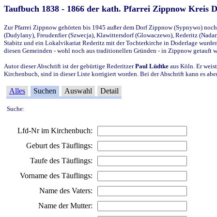
Taufbuch 1838 - 1866 der kath. Pfarrei Zippnow Kreis 
Zur Pfarrei Zippnow gehörten bis 1945 außer dem Dorf Zippnow (Sypnywo) noch d
(Dudylany), Freudenfier (Szwecja), Klawittersdorf (Glowaczewo), Rederitz (Nadarz
Stabitz und ein Lokalvikariat Rederitz mit der Tochterkirche in Doderlage wurd
diesen Gemeinden - wohl noch aus traditionellen Gründen - in Zippnow getauft 
Autor dieser Abschrift ist der gebürtige Rederitzer
Paul Lüdtke
aus Köln. Er weist
Kirchenbuch, sind in dieser Liste korrigiert worden. Bei der Abschrift kann es 
Alles
Suchen
Auswahl
Detail
Suche:
Lfd-Nr im Kirchenbuch:
Geburt des Täuflings:
Taufe des Täuflings:
Vorname des Täuflings:
Name des Vaters:
Name der Mutter: