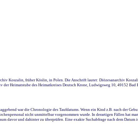
iv Koszalin, früher Köslin, in Polen. Die Anschrift lautet: Diözesanarchiv Koszal
v der Heimatstube des Heimatkreises Deutsch Krone, Ludwigsweg 10, 49152 Bad Ess
ggebend war die Chronologie des Taufdatums. Wenn ein Kind z.B. nach der Geburt 
rchenpersonal nicht unmittelbar vorgenommen wurde. In derartigen Fällen hat man d
raum davor und dahinter zu überprüfen. Eine exakte Suchabfrage nach dem Datum i