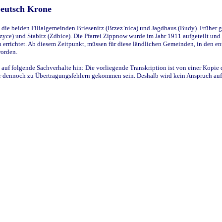
Deutsch Krone
ie beiden Filialgemeinden Briesenitz (Brzez`nica) und Jagdhaus (Budy). Früher g
yce) und Stabitz (Zdbice). Die Pfarrei Zippnow wurde im Jahr 1911 aufgeteilt und e
en errichtet. Ab diesem Zeitpunkt, müssen für diese ländlichen Gemeinden, in den
worden.
 auf folgende Sachverhalte hin: Die vorliegende Transkription ist von einer Kopie 
aber dennoch zu Übertragungsfehlern gekommen sein. Deshalb wird kein Anspruch auf 