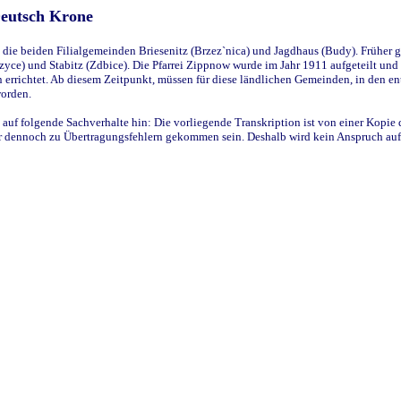
Deutsch Krone
ie beiden Filialgemeinden Briesenitz (Brzez`nica) und Jagdhaus (Budy). Früher g
yce) und Stabitz (Zdbice). Die Pfarrei Zippnow wurde im Jahr 1911 aufgeteilt und e
en errichtet. Ab diesem Zeitpunkt, müssen für diese ländlichen Gemeinden, in den
worden.
 auf folgende Sachverhalte hin: Die vorliegende Transkription ist von einer Kopie 
aber dennoch zu Übertragungsfehlern gekommen sein. Deshalb wird kein Anspruch auf 