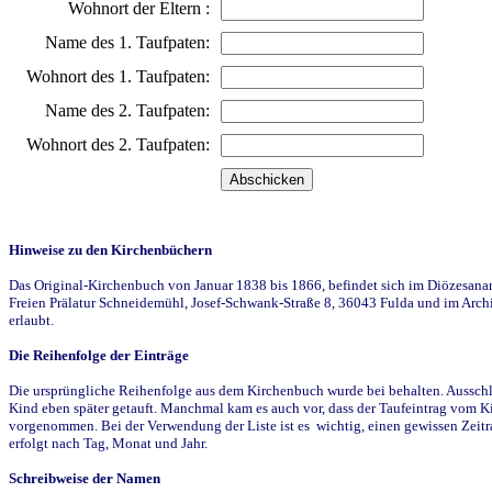
Wohnort der Eltern :
Name des 1. Taufpaten:
Wohnort des 1. Taufpaten:
Name des 2. Taufpaten:
Wohnort des 2. Taufpaten:
Hinweise zu den Kirchenbüchern
Das Original-Kirchenbuch von Januar 1838 bis 1866, befindet sich im Diözesanarch
Freien Prälatur Schneidemühl, Josef-Schwank-Straße 8, 36043 Fulda und im Archi
erlaubt.
Die Reihenfolge der Einträge
Die ursprüngliche Reihenfolge aus dem Kirchenbuch wurde bei behalten. Ausschla
Kind eben später getauft. Manchmal kam es auch vor, dass der Taufeintrag vom Ki
vorgenommen. Bei der Verwendung der Liste ist es wichtig, einen gewissen Zeit
erfolgt nach Tag, Monat und Jahr.
Schreibweise der Namen