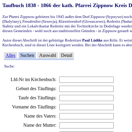
Taufbuch 1838 - 1866 der kath. Pfarrei Zippnow Kreis 
Zur Pfarrei Zippnow gehörten bis 1945 außer dem Dorf Zippnow (Sypnywo) noch d
(Dudylany), Freudenfier (Szwecja), Klawittersdorf (Glowaczewo), Rederitz (Nadarz
Stabitz und ein Lokalvikariat Rederitz mit der Tochterkirche in Doderlage wurd
diesen Gemeinden - wohl noch aus traditionellen Gründen - in Zippnow getauft 
Autor dieser Abschrift ist der gebürtige Rederitzer
Paul Lüdtke
aus Köln. Er weist
Kirchenbuch, sind in dieser Liste korrigiert worden. Bei der Abschrift kann es 
Alles
Suchen
Auswahl
Detail
Suche:
Lfd-Nr im Kirchenbuch:
Geburt des Täuflings:
Taufe des Täuflings:
Vorname des Täuflings:
Name des Vaters:
Name der Mutter: