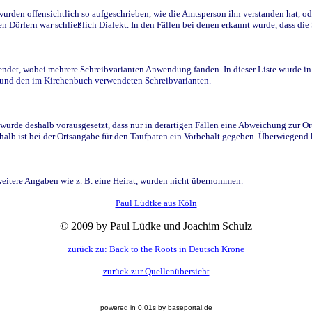
den offensichtlich so aufgeschrieben, wie die Amtsperson ihn verstanden hat, ode
n Dörfern war schließlich Dialekt. In den Fällen bei denen erkannt wurde, dass di
t, wobei mehrere Schreibvarianten Anwendung fanden. In dieser Liste wurde in de
n und den im Kirchenbuch verwendeten Schreibvarianten.
wurde deshalb vorausgesetzt, dass nur in derartigen Fällen eine Abweichung zur O
eshalb ist bei der Ortsangabe für den Taufpaten ein Vorbehalt gegeben. Überwiegen
weitere Angaben wie z. B. eine Heirat, wurden nicht übernommen.
Paul Lüdtke aus Köln
© 2009 by Paul Lüdke und Joachim Schulz
zurück zu: Back to the Roots in Deutsch Krone
zurück zur Quellenübersicht
powered in 0.01s by baseportal.de