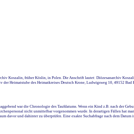
iv Koszalin, früher Köslin, in Polen. Die Anschrift lautet: Diözesanarchiv Koszal
v der Heimatstube des Heimatkreises Deutsch Krone, Ludwigsweg 10, 49152 Bad Ess
ggebend war die Chronologie des Taufdatums. Wenn ein Kind z.B. nach der Geburt 
rchenpersonal nicht unmittelbar vorgenommen wurde. In derartigen Fällen hat man d
raum davor und dahinter zu überprüfen. Eine exakte Suchabfrage nach dem Datum i