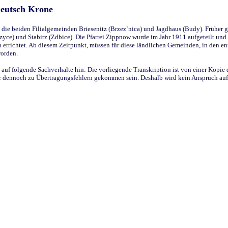
Deutsch Krone
ie beiden Filialgemeinden Briesenitz (Brzez`nica) und Jagdhaus (Budy). Früher g
yce) und Stabitz (Zdbice). Die Pfarrei Zippnow wurde im Jahr 1911 aufgeteilt und e
en errichtet. Ab diesem Zeitpunkt, müssen für diese ländlichen Gemeinden, in den
worden.
 auf folgende Sachverhalte hin: Die vorliegende Transkription ist von einer Kopie 
aber dennoch zu Übertragungsfehlern gekommen sein. Deshalb wird kein Anspruch auf 