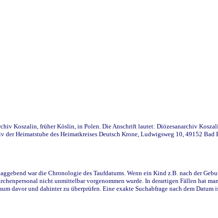
iv Koszalin, früher Köslin, in Polen. Die Anschrift lautet: Diözesanarchiv Koszal
v der Heimatstube des Heimatkreises Deutsch Krone, Ludwigsweg 10, 49152 Bad Ess
ggebend war die Chronologie des Taufdatums. Wenn ein Kind z.B. nach der Geburt 
rchenpersonal nicht unmittelbar vorgenommen wurde. In derartigen Fällen hat man d
raum davor und dahinter zu überprüfen. Eine exakte Suchabfrage nach dem Datum i