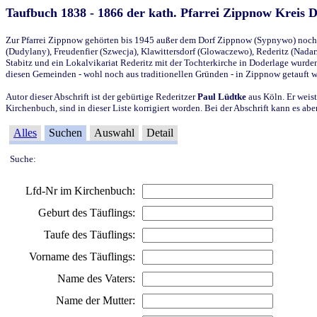
Taufbuch 1838 - 1866 der kath. Pfarrei Zippnow Kreis 
Zur Pfarrei Zippnow gehörten bis 1945 außer dem Dorf Zippnow (Sypnywo) noch d
(Dudylany), Freudenfier (Szwecja), Klawittersdorf (Glowaczewo), Rederitz (Nadarz
Stabitz und ein Lokalvikariat Rederitz mit der Tochterkirche in Doderlage wurd
diesen Gemeinden - wohl noch aus traditionellen Gründen - in Zippnow getauft 
Autor dieser Abschrift ist der gebürtige Rederitzer
Paul Lüdtke
aus Köln. Er weist
Kirchenbuch, sind in dieser Liste korrigiert worden. Bei der Abschrift kann es 
Alles
Suchen
Auswahl
Detail
Suche:
Lfd-Nr im Kirchenbuch:
Geburt des Täuflings:
Taufe des Täuflings:
Vorname des Täuflings:
Name des Vaters:
Name der Mutter: