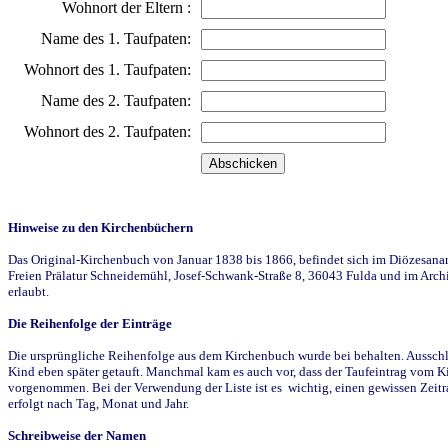
Wohnort der Eltern :
Name des 1. Taufpaten:
Wohnort des 1. Taufpaten:
Name des 2. Taufpaten:
Wohnort des 2. Taufpaten:
Hinweise zu den Kirchenbüchern
Das Original-Kirchenbuch von Januar 1838 bis 1866, befindet sich im Diözesanarch
Freien Prälatur Schneidemühl, Josef-Schwank-Straße 8, 36043 Fulda und im Archi
erlaubt.
Die Reihenfolge der Einträge
Die ursprüngliche Reihenfolge aus dem Kirchenbuch wurde bei behalten. Ausschla
Kind eben später getauft. Manchmal kam es auch vor, dass der Taufeintrag vom Ki
vorgenommen. Bei der Verwendung der Liste ist es wichtig, einen gewissen Zeit
erfolgt nach Tag, Monat und Jahr.
Schreibweise der Namen