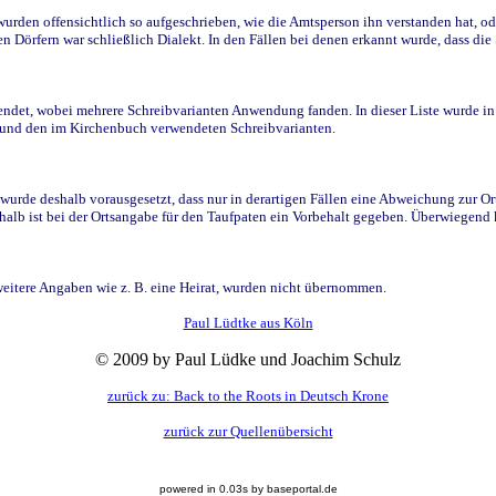
den offensichtlich so aufgeschrieben, wie die Amtsperson ihn verstanden hat, ode
n Dörfern war schließlich Dialekt. In den Fällen bei denen erkannt wurde, dass di
t, wobei mehrere Schreibvarianten Anwendung fanden. In dieser Liste wurde in de
n und den im Kirchenbuch verwendeten Schreibvarianten.
wurde deshalb vorausgesetzt, dass nur in derartigen Fällen eine Abweichung zur O
eshalb ist bei der Ortsangabe für den Taufpaten ein Vorbehalt gegeben. Überwiegen
weitere Angaben wie z. B. eine Heirat, wurden nicht übernommen.
Paul Lüdtke aus Köln
© 2009 by Paul Lüdke und Joachim Schulz
zurück zu: Back to the Roots in Deutsch Krone
zurück zur Quellenübersicht
powered in 0.03s by baseportal.de