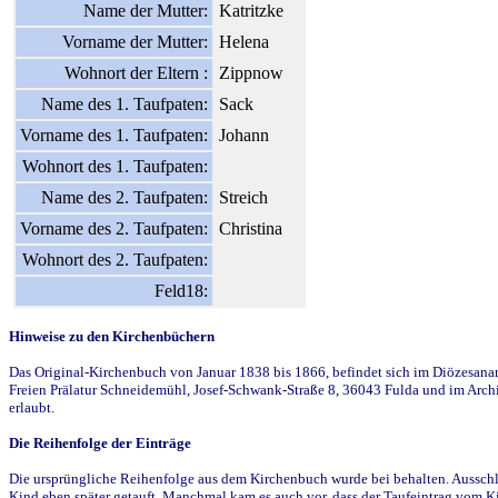
Name der Mutter:
Katritzke
Vorname der Mutter:
Helena
Wohnort der Eltern :
Zippnow
Name des 1. Taufpaten:
Sack
Vorname des 1. Taufpaten:
Johann
Wohnort des 1. Taufpaten:
Name des 2. Taufpaten:
Streich
Vorname des 2. Taufpaten:
Christina
Wohnort des 2. Taufpaten:
Feld18:
Hinweise zu den Kirchenbüchern
Das Original-Kirchenbuch von Januar 1838 bis 1866, befindet sich im Diözesanarch
Freien Prälatur Schneidemühl, Josef-Schwank-Straße 8, 36043 Fulda und im Archi
erlaubt.
Die Reihenfolge der Einträge
Die ursprüngliche Reihenfolge aus dem Kirchenbuch wurde bei behalten. Ausschla
Kind eben später getauft. Manchmal kam es auch vor, dass der Taufeintrag vom Ki