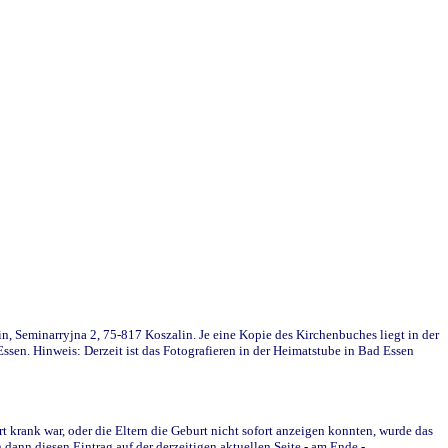
in, Seminarryjna 2, 75-817 Koszalin. Je eine Kopie des Kirchenbuches liegt in der
en. Hinweis: Derzeit ist das Fotografieren in der Heimatstube in Bad Essen
krank war, oder die Eltern die Geburt nicht sofort anzeigen konnten, wurde das
ann diesen Eintrag auf der derzeitigen aktuellen Seite - am Ende -