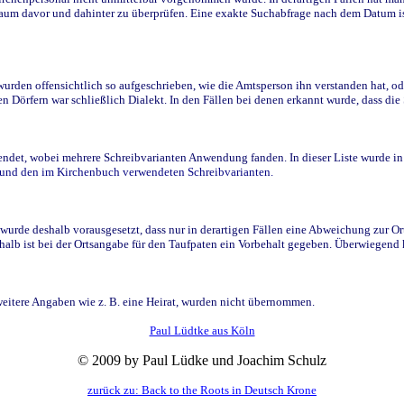
raum davor und dahinter zu überprüfen. Eine exakte Suchabfrage nach dem Datum i
den offensichtlich so aufgeschrieben, wie die Amtsperson ihn verstanden hat, ode
n Dörfern war schließlich Dialekt. In den Fällen bei denen erkannt wurde, dass di
t, wobei mehrere Schreibvarianten Anwendung fanden. In dieser Liste wurde in de
n und den im Kirchenbuch verwendeten Schreibvarianten.
wurde deshalb vorausgesetzt, dass nur in derartigen Fällen eine Abweichung zur O
eshalb ist bei der Ortsangabe für den Taufpaten ein Vorbehalt gegeben. Überwiegen
weitere Angaben wie z. B. eine Heirat, wurden nicht übernommen.
Paul Lüdtke aus Köln
© 2009 by Paul Lüdke und Joachim Schulz
zurück zu: Back to the Roots in Deutsch Krone