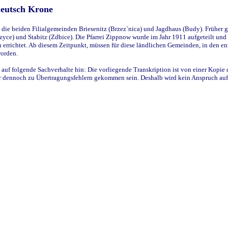
Deutsch Krone
ie beiden Filialgemeinden Briesenitz (Brzez`nica) und Jagdhaus (Budy). Früher g
yce) und Stabitz (Zdbice). Die Pfarrei Zippnow wurde im Jahr 1911 aufgeteilt und e
en errichtet. Ab diesem Zeitpunkt, müssen für diese ländlichen Gemeinden, in den
worden.
 auf folgende Sachverhalte hin: Die vorliegende Transkription ist von einer Kopie 
aber dennoch zu Übertragungsfehlern gekommen sein. Deshalb wird kein Anspruch auf 