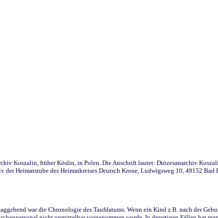
iv Koszalin, früher Köslin, in Polen. Die Anschrift lautet: Diözesanarchiv Koszal
v der Heimatstube des Heimatkreises Deutsch Krone, Ludwigsweg 10, 49152 Bad Ess
ggebend war die Chronologie des Taufdatums. Wenn ein Kind z.B. nach der Geburt 
rchenpersonal nicht unmittelbar vorgenommen wurde. In derartigen Fällen hat man d