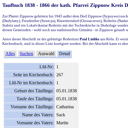
Taufbuch 1838 - 1866 der kath. Pfarrei Zippnow Kreis 
Zur Pfarrei Zippnow gehörten bis 1945 außer dem Dorf Zippnow (Sypnywo) noch d
(Dudylany), Freudenfier (Szwecja), Klawittersdorf (Glowaczewo), Rederitz (Nadarz
Stabitz und ein Lokalvikariat Rederitz mit der Tochterkirche in Doderlage wurd
diesen Gemeinden - wohl noch aus traditionellen Gründen - in Zippnow getauft 
Autor dieser Abschrift ist der gebürtige Rederitzer
Paul Lüdtke
aus Köln. Er weist
Kirchenbuch, sind in dieser Liste korrigiert worden. Bei der Abschrift kann es 
Alles
Suchen
Auswahl
Detail
Lfd-Nr:
1
Seite im Kirchenbuch:
267
Lfd-Nr im Kirchenbuch:
1
Geburt des Täuflings:
05.01.1838
Taufe des Täuflings:
05.01.1838
Vorname des Täuflings:
Catharina
Name des Vaters:
Sack
Vorname des Vaters:
Martin