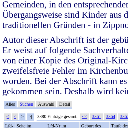
Gemeinden, in den entsprechende
Übergangsweise sind Kinder aus 
traditionellen Gründen - in Zippn
Autor dieser Abschrift ist der geb
Er weist auf folgende Sachverhalte
von einer Kopie des Original-Kirc
zweifelsfreie Fehler im Kirchenbuc
worden. Bei der Abschrift kann e
gekommen sein. Deshalb wird kein
Alles
Suchen
Auswahl
Detail
|<
<
>
>|
3380 Einträge gesamt:
<<
3361
3364
336
Lfd-
Seite im
Lfd-Nr im
Geburt des
Taufe de