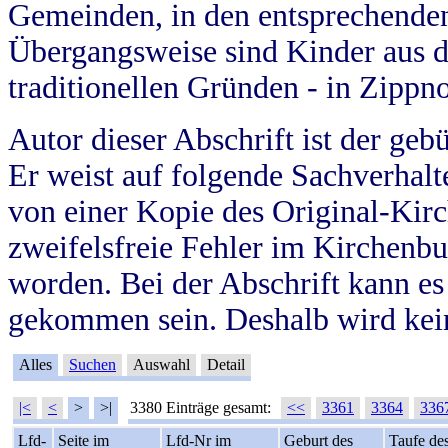
Gemeinden, in den entsprechende
Übergangsweise sind Kinder aus 
traditionellen Gründen - in Zippn
Autor dieser Abschrift ist der geb
Er weist auf folgende Sachverhalte
von einer Kopie des Original-Kirc
zweifelsfreie Fehler im Kirchenbuc
worden. Bei der Abschrift kann e
gekommen sein. Deshalb wird kein
Alles
Suchen
Auswahl
Detail
|<
<
>
>|
3380 Einträge gesamt:
<<
3361
3364
336
Lfd-
Seite im
Lfd-Nr im
Geburt des
Taufe de