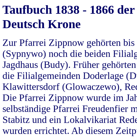
Taufbuch 1838 - 1866 der
Deutsch Krone
Zur Pfarrei Zippnow gehörten bi
(Sypnywo) noch die beiden Filial
Jagdhaus (Budy). Früher gehörten 
die Filialgemeinden Doderlage (D
Klawittersdorf (Glowaczewo), Red
Die Pfarrei Zippnow wurde im Jah
selbständige Pfarrei Freudenfier m
Stabitz und ein Lokalvikariat Red
wurden errichtet. Ab diesem Zeitp