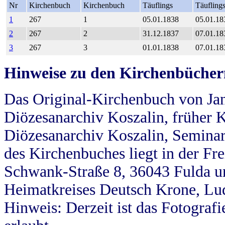
Nr
Kirchenbuch
Kirchenbuch
Täuflings
Täufling
1
267
1
05.01.1838
05.01.18
2
267
2
31.12.1837
07.01.18
3
267
3
01.01.1838
07.01.18
Hinweise zu den Kirchenbücher
Das Original-Kirchenbuch von Jan
Diözesanarchiv Koszalin, früher Kö
Diözesanarchiv Koszalin, Seminar
des Kirchenbuches liegt in der Fr
Schwank-Straße 8, 36043 Fulda u
Heimatkreises Deutsch Krone, Lu
Hinweis: Derzeit ist das Fotograf