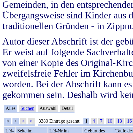
Gemeinden, in den entsprechende
Übergangsweise sind Kinder aus 
traditionellen Gründen - in Zippn
Autor dieser Abschrift ist der geb
Er weist auf folgende Sachverhalte
von einer Kopie des Original-Kirc
zweifelsfreie Fehler im Kirchenbuc
worden. Bei der Abschrift kann e
gekommen sein. Deshalb wird kein
Alles
Suchen
Auswahl
Detail
|<
<
>
>|
3380 Einträge gesamt:
1
4
7
10
13
16
Lfd-
Seite im
Lfd-Nr im
Geburt des
Taufe de