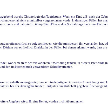
ggebend war die Chronologie des Taufdatums. Wenn ein Kind z.B. nach der Geburt 
rchenpersonal nicht unmittelbar vorgenommen wurde. In derartigen Fällen hat man d
raum davor und dahinter zu überprüfen. Eine exakte Suchabfrage nach dem Datum i
den offensichtlich so aufgeschrieben, wie die Amtsperson ihn verstanden hat, ode
n Dörfern war schließlich Dialekt. In den Fällen bei denen erkannt wurde, dass di
t, wobei mehrere Schreibvarianten Anwendung fanden. In dieser Liste wurde in de
n und den im Kirchenbuch verwendeten Schreibvarianten.
wurde deshalb vorausgesetzt, dass nur in derartigen Fällen eine Abweichung zur O
eshalb ist bei der Ortsangabe für den Taufpaten ein Vorbehalt gegeben. Überwiegen
weitere Angaben wie z. B. eine Heirat, wurden nicht übernommen.