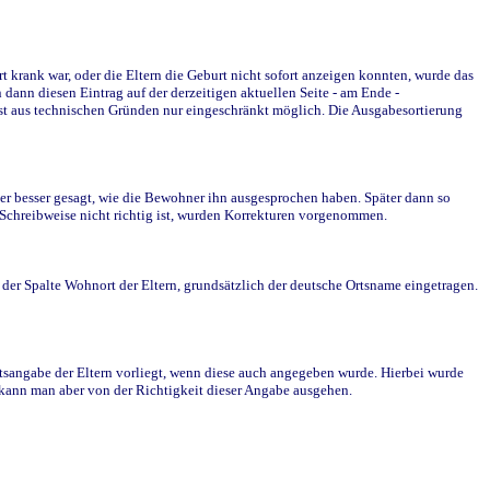
krank war, oder die Eltern die Geburt nicht sofort anzeigen konnten, wurde das
ann diesen Eintrag auf der derzeitigen aktuellen Seite - am Ende -
st aus technischen Gründen nur eingeschränkt möglich. Die Ausgabesortierung
r besser gesagt, wie die Bewohner ihn ausgesprochen haben. Später dann so
e Schreibweise nicht richtig ist, wurden Korrekturen vorgenommen.
r Spalte Wohnort der Eltern, grundsätzlich der deutsche Ortsname eingetragen.
rtsangabe der Eltern vorliegt, wenn diese auch angegeben wurde. Hierbei wurde
d kann man aber von der Richtigkeit dieser Angabe ausgehen.