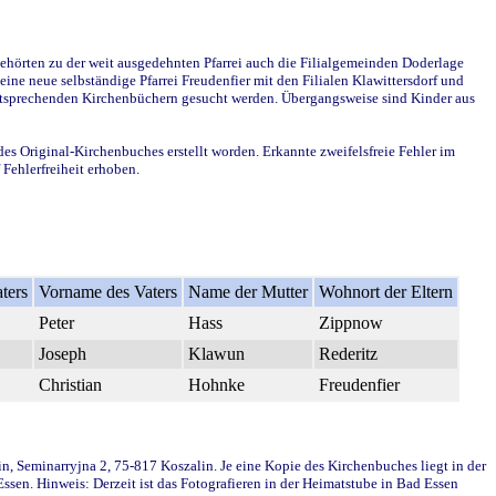
ehörten zu der weit ausgedehnten Pfarrei auch die Filialgemeinden Doderlage
ine neue selbständige Pfarrei Freudenfier mit den Filialen Klawittersdorf und
 entsprechenden Kirchenbüchern gesucht werden. Übergangsweise sind Kinder aus
des Original-Kirchenbuches erstellt worden. Erkannte zweifelsfreie Fehler im
Fehlerfreiheit erhoben.
ters
Vorname des Vaters
Name der Mutter
Wohnort der Eltern
Peter
Hass
Zippnow
Joseph
Klawun
Rederitz
Christian
Hohnke
Freudenfier
in, Seminarryjna 2, 75-817 Koszalin. Je eine Kopie des Kirchenbuches liegt in der
en. Hinweis: Derzeit ist das Fotografieren in der Heimatstube in Bad Essen