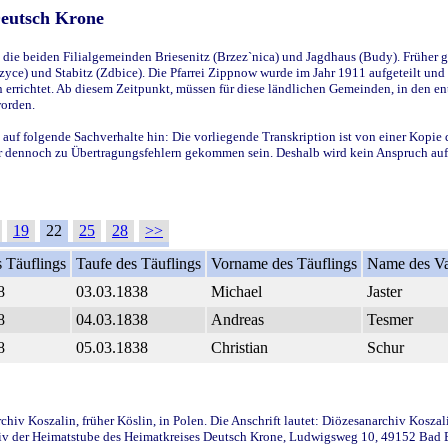
Deutsch Krone
ie beiden Filialgemeinden Briesenitz (Brzez`nica) und Jagdhaus (Budy). Früher g
yce) und Stabitz (Zdbice). Die Pfarrei Zippnow wurde im Jahr 1911 aufgeteilt und e
en errichtet. Ab diesem Zeitpunkt, müssen für diese ländlichen Gemeinden, in den
worden.
 auf folgende Sachverhalte hin: Die vorliegende Transkription ist von einer Kopie 
aber dennoch zu Übertragungsfehlern gekommen sein. Deshalb wird kein Anspruch auf 
19
22
25
28
>>
 Täuflings
Taufe des Täuflings
Vorname des Täuflings
Name des Va
8
03.03.1838
Michael
Jaster
8
04.03.1838
Andreas
Tesmer
8
05.03.1838
Christian
Schur
iv Koszalin, früher Köslin, in Polen. Die Anschrift lautet: Diözesanarchiv Koszal
v der Heimatstube des Heimatkreises Deutsch Krone, Ludwigsweg 10, 49152 Bad Ess