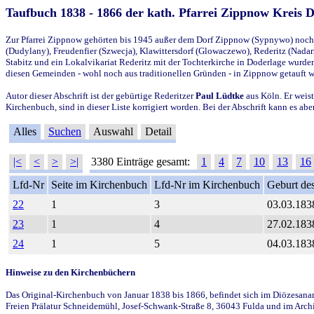
Taufbuch 1838 - 1866 der kath. Pfarrei Zippnow Kreis 
Zur Pfarrei Zippnow gehörten bis 1945 außer dem Dorf Zippnow (Sypnywo) noch d
(Dudylany), Freudenfier (Szwecja), Klawittersdorf (Glowaczewo), Rederitz (Nadarz
Stabitz und ein Lokalvikariat Rederitz mit der Tochterkirche in Doderlage wurd
diesen Gemeinden - wohl noch aus traditionellen Gründen - in Zippnow getauft 
Autor dieser Abschrift ist der gebürtige Rederitzer
Paul Lüdtke
aus Köln. Er weist
Kirchenbuch, sind in dieser Liste korrigiert worden. Bei der Abschrift kann es 
Alles
Suchen
Auswahl
Detail
|<
<
>
>|
3380 Einträge gesamt:
1
4
7
10
13
16
Lfd-Nr
Seite im Kirchenbuch
Lfd-Nr im Kirchenbuch
Geburt des
22
1
3
03.03.183
23
1
4
27.02.183
24
1
5
04.03.183
Hinweise zu den Kirchenbüchern
Das Original-Kirchenbuch von Januar 1838 bis 1866, befindet sich im Diözesanarch
Freien Prälatur Schneidemühl, Josef-Schwank-Straße 8, 36043 Fulda und im Archi