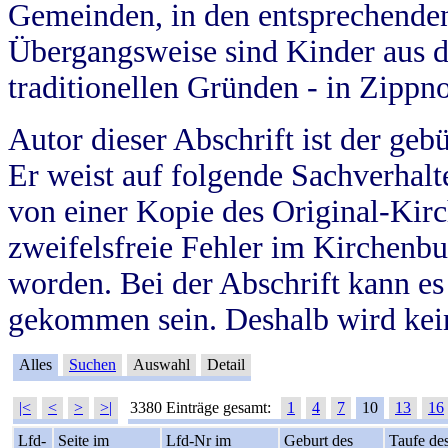
Gemeinden, in den entsprechende
Übergangsweise sind Kinder aus 
traditionellen Gründen - in Zippn
Autor dieser Abschrift ist der geb
Er weist auf folgende Sachverhalte
von einer Kopie des Original-Kirc
zweifelsfreie Fehler im Kirchenbuc
worden. Bei der Abschrift kann e
gekommen sein. Deshalb wird kein
Alles
Suchen
Auswahl
Detail
|<
<
>
>|
3380 Einträge gesamt:
1
4
7
10
13
16
Lfd-
Seite im
Lfd-Nr im
Geburt des
Taufe de