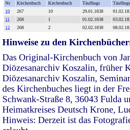
Nr
Kirchenbuch
Kirchenbuch
Täuflings
Täufling
10
267
10
29.01.1838
01.02.18
11
268
1
01.02.1838
03.02.18
12
268
2
02.02.1838
08.02.18
Hinweise zu den Kirchenbücher
Das Original-Kirchenbuch von Jan
Diözesanarchiv Koszalin, früher Kö
Diözesanarchiv Koszalin, Seminar
des Kirchenbuches liegt in der Fr
Schwank-Straße 8, 36043 Fulda u
Heimatkreises Deutsch Krone, Lu
Hinweis: Derzeit ist das Fotograf