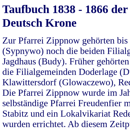
Taufbuch 1838 - 1866 der
Deutsch Krone
Zur Pfarrei Zippnow gehörten bi
(Sypnywo) noch die beiden Filial
Jagdhaus (Budy). Früher gehörten 
die Filialgemeinden Doderlage (D
Klawittersdorf (Glowaczewo), Red
Die Pfarrei Zippnow wurde im Jah
selbständige Pfarrei Freudenfier m
Stabitz und ein Lokalvikariat Red
wurden errichtet. Ab diesem Zeitp