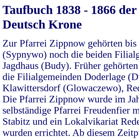
Taufbuch 1838 - 1866 der
Deutsch Krone
Zur Pfarrei Zippnow gehörten bi
(Sypnywo) noch die beiden Filial
Jagdhaus (Budy). Früher gehörten 
die Filialgemeinden Doderlage (D
Klawittersdorf (Glowaczewo), Red
Die Pfarrei Zippnow wurde im Jah
selbständige Pfarrei Freudenfier m
Stabitz und ein Lokalvikariat Red
wurden errichtet. Ab diesem Zeitp