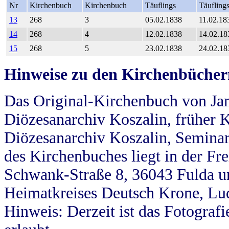
Nr
Kirchenbuch
Kirchenbuch
Täuflings
Täufling
13
268
3
05.02.1838
11.02.18
14
268
4
12.02.1838
14.02.18
15
268
5
23.02.1838
24.02.18
Hinweise zu den Kirchenbücher
Das Original-Kirchenbuch von Jan
Diözesanarchiv Koszalin, früher Kö
Diözesanarchiv Koszalin, Seminar
des Kirchenbuches liegt in der Fr
Schwank-Straße 8, 36043 Fulda u
Heimatkreises Deutsch Krone, Lu
Hinweis: Derzeit ist das Fotograf