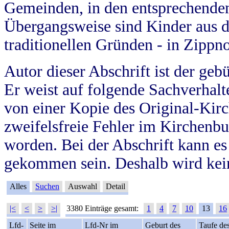
Gemeinden, in den entsprechende
Übergangsweise sind Kinder aus 
traditionellen Gründen - in Zippn
Autor dieser Abschrift ist der geb
Er weist auf folgende Sachverhalte
von einer Kopie des Original-Kirc
zweifelsfreie Fehler im Kirchenbuc
worden. Bei der Abschrift kann e
gekommen sein. Deshalb wird kein
Alles
Suchen
Auswahl
Detail
|<
<
>
>|
3380 Einträge gesamt:
1
4
7
10
13
16
Lfd-
Seite im
Lfd-Nr im
Geburt des
Taufe de