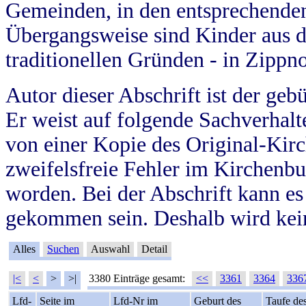
Gemeinden, in den entsprechende
Übergangsweise sind Kinder aus 
traditionellen Gründen - in Zippn
Autor dieser Abschrift ist der geb
Er weist auf folgende Sachverhalte
von einer Kopie des Original-Kirc
zweifelsfreie Fehler im Kirchenbuc
worden. Bei der Abschrift kann e
gekommen sein. Deshalb wird kein
Alles
Suchen
Auswahl
Detail
|<
<
>
>|
3380 Einträge gesamt:
<<
3361
3364
336
Lfd-
Seite im
Lfd-Nr im
Geburt des
Taufe de