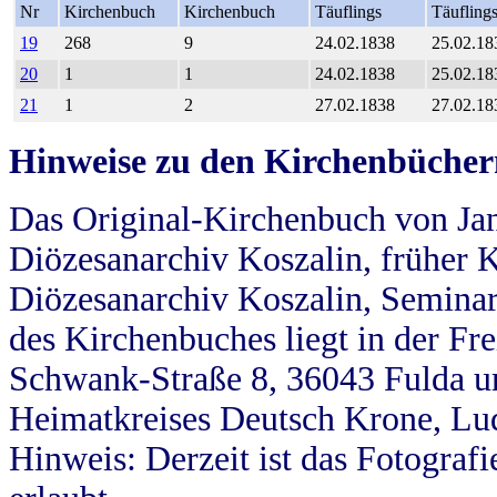
Nr
Kirchenbuch
Kirchenbuch
Täuflings
Täufling
19
268
9
24.02.1838
25.02.18
20
1
1
24.02.1838
25.02.18
21
1
2
27.02.1838
27.02.18
Hinweise zu den Kirchenbücher
Das Original-Kirchenbuch von Jan
Diözesanarchiv Koszalin, früher Kö
Diözesanarchiv Koszalin, Seminar
des Kirchenbuches liegt in der Fr
Schwank-Straße 8, 36043 Fulda u
Heimatkreises Deutsch Krone, Lu
Hinweis: Derzeit ist das Fotograf