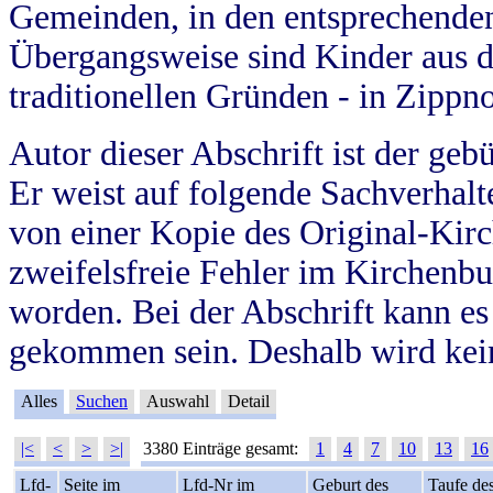
Gemeinden, in den entsprechende
Übergangsweise sind Kinder aus 
traditionellen Gründen - in Zippn
Autor dieser Abschrift ist der geb
Er weist auf folgende Sachverhalte
von einer Kopie des Original-Kirc
zweifelsfreie Fehler im Kirchenbuc
worden. Bei der Abschrift kann e
gekommen sein. Deshalb wird kein
Alles
Suchen
Auswahl
Detail
|<
<
>
>|
3380 Einträge gesamt:
1
4
7
10
13
16
Lfd-
Seite im
Lfd-Nr im
Geburt des
Taufe de