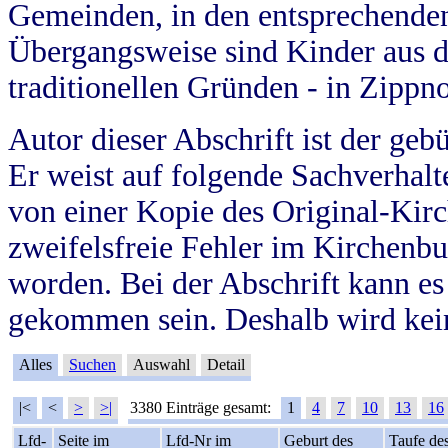
Gemeinden, in den entsprechende
Übergangsweise sind Kinder aus 
traditionellen Gründen - in Zippn
Autor dieser Abschrift ist der geb
Er weist auf folgende Sachverhalte
von einer Kopie des Original-Kirc
zweifelsfreie Fehler im Kirchenbuc
worden. Bei der Abschrift kann e
gekommen sein. Deshalb wird kein
Alles
Suchen
Auswahl
Detail
|<
<
>
>|
3380 Einträge gesamt:
1
4
7
10
13
16
Lfd-
Seite im
Lfd-Nr im
Geburt des
Taufe de