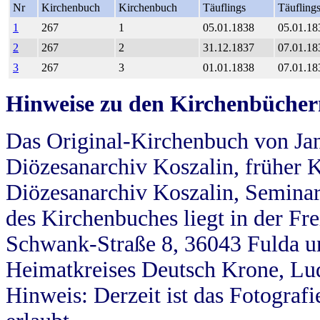
Nr
Kirchenbuch
Kirchenbuch
Täuflings
Täufling
1
267
1
05.01.1838
05.01.18
2
267
2
31.12.1837
07.01.18
3
267
3
01.01.1838
07.01.18
Hinweise zu den Kirchenbücher
Das Original-Kirchenbuch von Jan
Diözesanarchiv Koszalin, früher Kö
Diözesanarchiv Koszalin, Seminar
des Kirchenbuches liegt in der Fr
Schwank-Straße 8, 36043 Fulda u
Heimatkreises Deutsch Krone, Lu
Hinweis: Derzeit ist das Fotograf