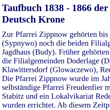
Taufbuch 1838 - 1866 der
Deutsch Krone
Zur Pfarrei Zippnow gehörten bi
(Sypnywo) noch die beiden Filial
Jagdhaus (Budy). Früher gehörten 
die Filialgemeinden Doderlage (D
Klawittersdorf (Glowaczewo), Red
Die Pfarrei Zippnow wurde im Jah
selbständige Pfarrei Freudenfier m
Stabitz und ein Lokalvikariat Red
wurden errichtet. Ab diesem Zeitp