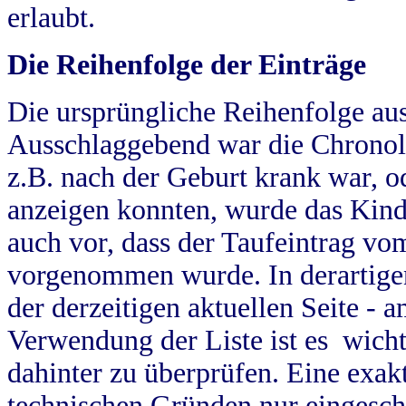
erlaubt.
Die Reihenfolge der Einträge
Die ursprüngliche Reihenfolge au
Ausschlaggebend war die Chronol
z.B. nach der Geburt krank war, od
anzeigen konnten, wurde das Kind
auch vor, dass der Taufeintrag vo
vorgenommen wurde. In derartigen
der derzeitigen aktuellen Seite -
Verwendung der Liste ist es wich
dahinter zu überprüfen. Eine exa
technischen Gründen nur eingesch