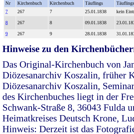
Nr
Kirchenbuch
Kirchenbuch
Täuflings
Täufling
7
267
7
25.01.1838
kein Eint
8
267
8
09.01.1838
23.01.18
9
267
9
28.01.1838
31.01.18
Hinweise zu den Kirchenbücher
Das Original-Kirchenbuch von Jan
Diözesanarchiv Koszalin, früher Kö
Diözesanarchiv Koszalin, Seminar
des Kirchenbuches liegt in der Fr
Schwank-Straße 8, 36043 Fulda u
Heimatkreises Deutsch Krone, Lu
Hinweis: Derzeit ist das Fotograf