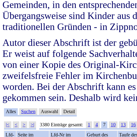
Gemeinden, in den entsprechende
Übergangsweise sind Kinder aus 
traditionellen Gründen - in Zippn
Autor dieser Abschrift ist der geb
Er weist auf folgende Sachverhalte
von einer Kopie des Original-Kirc
zweifelsfreie Fehler im Kirchenbuc
worden. Bei der Abschrift kann e
gekommen sein. Deshalb wird kein
Alles
Suchen
Auswahl
Detail
|<
<
>
>|
3380 Einträge gesamt:
1
4
7
10
13
16
Lfd-
Seite im
Lfd-Nr im
Geburt des
Taufe de