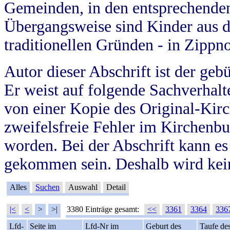
Gemeinden, in den entsprechende
Übergangsweise sind Kinder aus 
traditionellen Gründen - in Zippn
Autor dieser Abschrift ist der geb
Er weist auf folgende Sachverhalte
von einer Kopie des Original-Kirc
zweifelsfreie Fehler im Kirchenbuc
worden. Bei der Abschrift kann e
gekommen sein. Deshalb wird kein
Alles
Suchen
Auswahl
Detail
|<
<
>
>|
3380 Einträge gesamt:
<<
3361
3364
336
Lfd-
Seite im
Lfd-Nr im
Geburt des
Taufe de