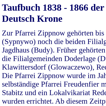
Taufbuch 1838 - 1866 der
Deutsch Krone
Zur Pfarrei Zippnow gehörten bi
(Sypnywo) noch die beiden Filial
Jagdhaus (Budy). Früher gehörten 
die Filialgemeinden Doderlage (D
Klawittersdorf (Glowaczewo), Red
Die Pfarrei Zippnow wurde im Jah
selbständige Pfarrei Freudenfier m
Stabitz und ein Lokalvikariat Red
wurden errichtet. Ab diesem Zeitp