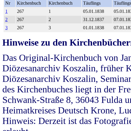
Nr
Kirchenbuch
Kirchenbuch
Täuflings
Täufling
1
267
1
05.01.1838
05.01.18
2
267
2
31.12.1837
07.01.18
3
267
3
01.01.1838
07.01.18
Hinweise zu den Kirchenbücher
Das Original-Kirchenbuch von Jan
Diözesanarchiv Koszalin, früher Kö
Diözesanarchiv Koszalin, Seminar
des Kirchenbuches liegt in der Fr
Schwank-Straße 8, 36043 Fulda u
Heimatkreises Deutsch Krone, Lu
Hinweis: Derzeit ist das Fotograf