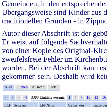
Gemeinden, in den entsprechende
Übergangsweise sind Kinder aus 
traditionellen Gründen - in Zippn
Autor dieser Abschrift ist der geb
Er weist auf folgende Sachverhalte
von einer Kopie des Original-Kirc
zweifelsfreie Fehler im Kirchenbuc
worden. Bei der Abschrift kann e
gekommen sein. Deshalb wird kein
Alles
Suchen
Auswahl
Detail
|<
<
>
>|
3380 Einträge gesamt:
1
4
7
10
13
16
Lfd-
Seite im
Lfd-Nr im
Geburt des
Taufe de